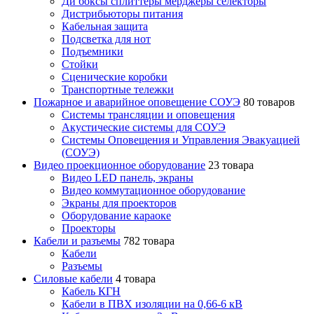
Ди боксы сплиттеры мерджеры селекторы
Дистрибьюторы питания
Кабельная защита
Подсветка для нот
Подъемники
Стойки
Сценические коробки
Транспортные тележки
Пожарное и аварийное оповещение СОУЭ
80 товаров
Cистемы трансляции и оповещения
Акустические системы для СОУЭ
Системы Оповещения и Управления Эвакуацией
(СОУЭ)
Видео проекционное оборудование
23 товара
Видео LED панель, экраны
Видео коммутационное оборудование
Экраны для проекторов
Оборудование караоке
Проекторы
Кабели и разъемы
782 товара
Кабели
Разъемы
Силовые кабели
4 товара
Кабель КГН
Кабели в ПВХ изоляции на 0,66-6 кВ