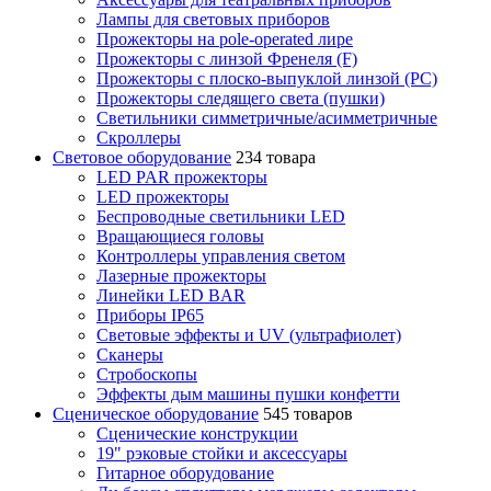
Лампы для световых приборов
Прожекторы на pole-operated лире
Прожекторы с линзой Френеля (F)
Прожекторы с плоско-выпуклой линзой (PC)
Прожекторы следящего света (пушки)
Светильники симметричные/асимметричные
Скроллеры
Световое оборудование
234 товара
LED PAR прожекторы
LED прожекторы
Беспроводные светильники LED
Вращающиеся головы
Контроллеры управления светом
Лазерные прожекторы
Линейки LED BAR
Приборы IP65
Световые эффекты и UV (ультрафиолет)
Сканеры
Стробоскопы
Эффекты дым машины пушки конфетти
Сценическое оборудование
545 товаров
Сценические конструкции
19" рэковые стойки и аксесcуары
Гитарное оборудование