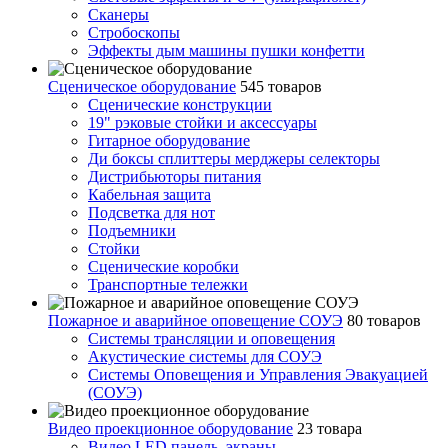
Сканеры
Стробоскопы
Эффекты дым машины пушки конфетти
Сценическое оборудование
545 товаров
Сценические конструкции
19" рэковые стойки и аксесcуары
Гитарное оборудование
Ди боксы сплиттеры мерджеры селекторы
Дистрибьюторы питания
Кабельная защита
Подсветка для нот
Подъемники
Стойки
Сценические коробки
Транспортные тележки
Пожарное и аварийное оповещение СОУЭ
80 товаров
Cистемы трансляции и оповещения
Акустические системы для СОУЭ
Системы Оповещения и Управления Эвакуацией
(СОУЭ)
Видео проекционное оборудование
23 товара
Видео LED панель, экраны