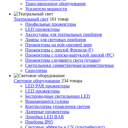
Трансляционное оборудование
Усилители мощности
Театральный свет
161 товар
Профильные прожекторы
LED прожекторы
Аксессуары для театральных приборов
Лампы для световых приборов
Прожекторы на pole-operated лире
Прожекторы с линзой Френеля (F)
Прожекторы с плоско-выпуклой линзой (PC)
Прожекторы следящего света (пушки)
Светильники симметричные/асимметричные
Скроллеры
Световое оборудование
234 товара
LED PAR прожекторы
LED прожекторы
Беспроводные светильники LED
Вращающиеся головы
Контроллеры управления светом
Лазерные прожекторы
Линейки LED BAR
Приборы IP65
Световые эффекты и UV (ультрафиолет)