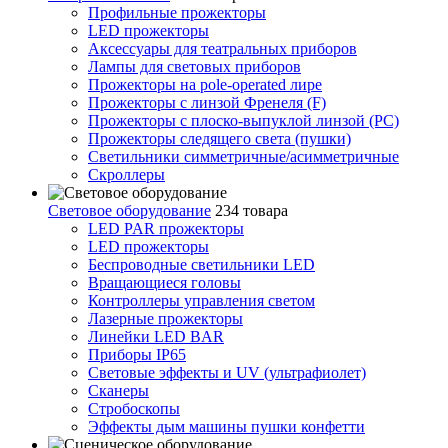
Профильные прожекторы
LED прожекторы
Аксессуары для театральных приборов
Лампы для световых приборов
Прожекторы на pole-operated лире
Прожекторы с линзой Френеля (F)
Прожекторы с плоско-выпуклой линзой (PC)
Прожекторы следящего света (пушки)
Светильники симметричные/асимметричные
Скроллеры
Световое оборудование
234 товара
LED PAR прожекторы
LED прожекторы
Беспроводные светильники LED
Вращающиеся головы
Контроллеры управления светом
Лазерные прожекторы
Линейки LED BAR
Приборы IP65
Световые эффекты и UV (ультрафиолет)
Сканеры
Стробоскопы
Эффекты дым машины пушки конфетти