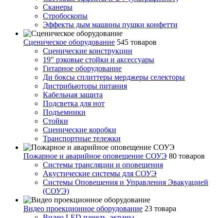
Сканеры
Стробоскопы
Эффекты дым машины пушки конфетти
Сценическое оборудование
545 товаров
Сценические конструкции
19" рэковые стойки и аксесcуары
Гитарное оборудование
Ди боксы сплиттеры мерджеры селекторы
Дистрибьюторы питания
Кабельная защита
Подсветка для нот
Подъемники
Стойки
Сценические коробки
Транспортные тележки
Пожарное и аварийное оповещение СОУЭ
80 товаров
Cистемы трансляции и оповещения
Акустические системы для СОУЭ
Системы Оповещения и Управления Эвакуацией
(СОУЭ)
Видео проекционное оборудование
23 товара
Видео LED панель, экраны