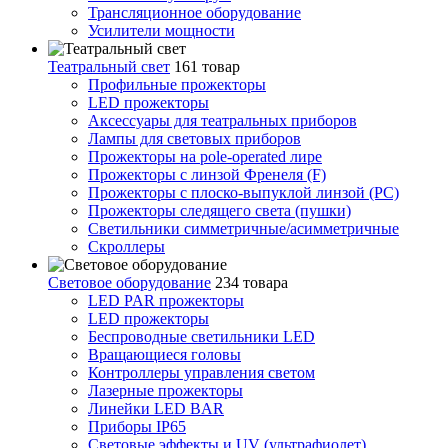
Трансляционное оборудование
Усилители мощности
Театральный свет
161 товар
Профильные прожекторы
LED прожекторы
Аксессуары для театральных приборов
Лампы для световых приборов
Прожекторы на pole-operated лире
Прожекторы с линзой Френеля (F)
Прожекторы с плоско-выпуклой линзой (PC)
Прожекторы следящего света (пушки)
Светильники симметричные/асимметричные
Скроллеры
Световое оборудование
234 товара
LED PAR прожекторы
LED прожекторы
Беспроводные светильники LED
Вращающиеся головы
Контроллеры управления светом
Лазерные прожекторы
Линейки LED BAR
Приборы IP65
Световые эффекты и UV (ультрафиолет)