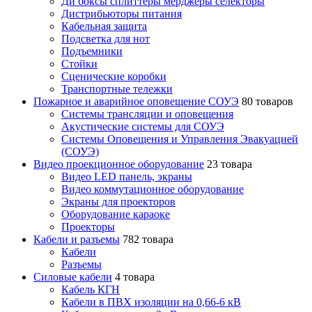
Ди боксы сплиттеры мерджеры селекторы
Дистрибьюторы питания
Кабельная защита
Подсветка для нот
Подъемники
Стойки
Сценические коробки
Транспортные тележки
Пожарное и аварийное оповещение СОУЭ
80 товаров
Cистемы трансляции и оповещения
Акустические системы для СОУЭ
Системы Оповещения и Управления Эвакуацией
(СОУЭ)
Видео проекционное оборудование
23 товара
Видео LED панель, экраны
Видео коммутационное оборудование
Экраны для проекторов
Оборудование караоке
Проекторы
Кабели и разъемы
782 товара
Кабели
Разъемы
Силовые кабели
4 товара
Кабель КГН
Кабели в ПВХ изоляции на 0,66-6 кВ