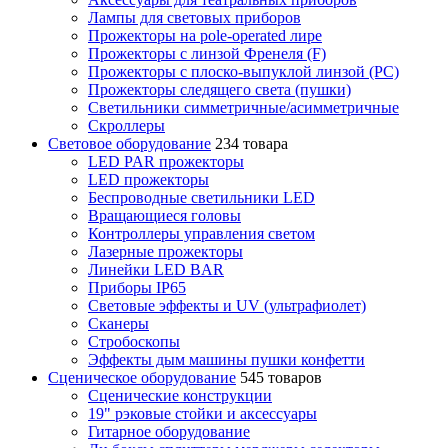
Лампы для световых приборов
Прожекторы на pole-operated лире
Прожекторы с линзой Френеля (F)
Прожекторы с плоско-выпуклой линзой (PC)
Прожекторы следящего света (пушки)
Светильники симметричные/асимметричные
Скроллеры
Световое оборудование
234 товара
LED PAR прожекторы
LED прожекторы
Беспроводные светильники LED
Вращающиеся головы
Контроллеры управления светом
Лазерные прожекторы
Линейки LED BAR
Приборы IP65
Световые эффекты и UV (ультрафиолет)
Сканеры
Стробоскопы
Эффекты дым машины пушки конфетти
Сценическое оборудование
545 товаров
Сценические конструкции
19" рэковые стойки и аксесcуары
Гитарное оборудование