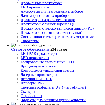
Профильные прожекторы
LED прожекторы
Аксессуары для театральных приборов
Лампы для световых приборов
Прожекторы на pole-operated лире
Прожекторы с линзой Френеля (F)
Прожекторы с плоско-выпуклой линзой (PC)
Прожекторы следящего света (пушки)
Светильники симметричные/асимметричные
Скроллеры
Световое оборудование
234 товара
LED PAR прожекторы
LED прожекторы
Беспроводные светильники LED
Вращающиеся головы
Контроллеры управления светом
Лазерные прожекторы
Линейки LED BAR
Приборы IP65
Световые эффекты и UV (ультрафиолет)
Сканеры
Стробоскопы
Эффекты дым машины пушки конфетти