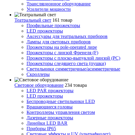
Трансляционное оборудование
Усилители мощности
Театральный свет
161 товар
Профильные прожекторы
LED прожекторы
Аксессуары для театральных приборов
Лампы для световых приборов
Прожекторы на pole-operated лире
Прожекторы с линзой Френеля (F)
Прожекторы с плоско-выпуклой линзой (PC)
Прожекторы следящего света (пушки)
Светильники симметричные/асимметричные
Скроллеры
Световое оборудование
234 товара
LED PAR прожекторы
LED прожекторы
Беспроводные светильники LED
Вращающиеся головы
Контроллеры управления светом
Лазерные прожекторы
Линейки LED BAR
Приборы IP65
Световые эффекты и UV (ультрафиолет)