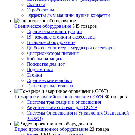
Сканеры
Стробоскопы
Эффекты дым машины пушки конфетти
Сценическое оборудование
545 товаров
Сценические конструкции
19" рэковые стойки и аксесcуары
Гитарное оборудование
Ди боксы сплиттеры мерджеры селекторы
Дистрибьюторы питания
Кабельная защита
Подсветка для нот
Подъемники
Стойки
Сценические коробки
Транспортные тележки
Пожарное и аварийное оповещение СОУЭ
80 товаров
Cистемы трансляции и оповещения
Акустические системы для СОУЭ
Системы Оповещения и Управления Эвакуацией
(СОУЭ)
Видео проекционное оборудование
23 товара
Видео LED панель, экраны