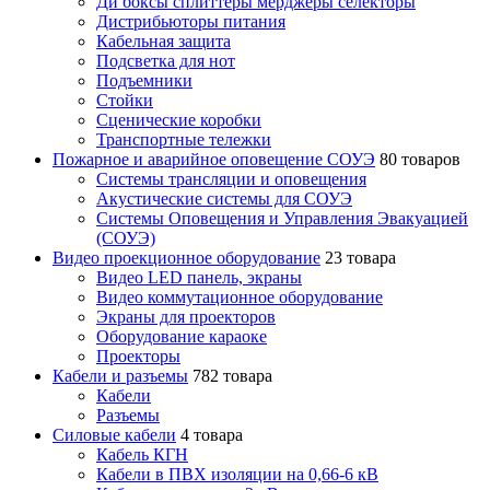
Ди боксы сплиттеры мерджеры селекторы
Дистрибьюторы питания
Кабельная защита
Подсветка для нот
Подъемники
Стойки
Сценические коробки
Транспортные тележки
Пожарное и аварийное оповещение СОУЭ
80 товаров
Cистемы трансляции и оповещения
Акустические системы для СОУЭ
Системы Оповещения и Управления Эвакуацией
(СОУЭ)
Видео проекционное оборудование
23 товара
Видео LED панель, экраны
Видео коммутационное оборудование
Экраны для проекторов
Оборудование караоке
Проекторы
Кабели и разъемы
782 товара
Кабели
Разъемы
Силовые кабели
4 товара
Кабель КГН
Кабели в ПВХ изоляции на 0,66-6 кВ