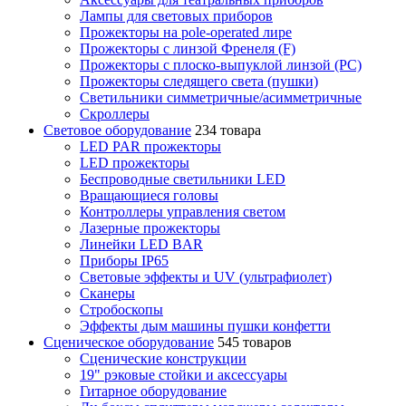
Лампы для световых приборов
Прожекторы на pole-operated лире
Прожекторы с линзой Френеля (F)
Прожекторы с плоско-выпуклой линзой (PC)
Прожекторы следящего света (пушки)
Светильники симметричные/асимметричные
Скроллеры
Световое оборудование
234 товара
LED PAR прожекторы
LED прожекторы
Беспроводные светильники LED
Вращающиеся головы
Контроллеры управления светом
Лазерные прожекторы
Линейки LED BAR
Приборы IP65
Световые эффекты и UV (ультрафиолет)
Сканеры
Стробоскопы
Эффекты дым машины пушки конфетти
Сценическое оборудование
545 товаров
Сценические конструкции
19" рэковые стойки и аксесcуары
Гитарное оборудование