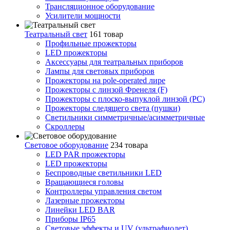
Трансляционное оборудование
Усилители мощности
Театральный свет
161 товар
Профильные прожекторы
LED прожекторы
Аксессуары для театральных приборов
Лампы для световых приборов
Прожекторы на pole-operated лире
Прожекторы с линзой Френеля (F)
Прожекторы с плоско-выпуклой линзой (PC)
Прожекторы следящего света (пушки)
Светильники симметричные/асимметричные
Скроллеры
Световое оборудование
234 товара
LED PAR прожекторы
LED прожекторы
Беспроводные светильники LED
Вращающиеся головы
Контроллеры управления светом
Лазерные прожекторы
Линейки LED BAR
Приборы IP65
Световые эффекты и UV (ультрафиолет)