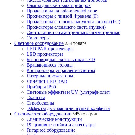
Лампы для световых приборов
Прожекторы на pole-operated лире
Прожекторы с линзой Френеля (F)
Прожекторы с плоско-выпуклой линзой (PC)
Прожекторы следящего света (пушки)
Светильники симметричные/асимметричные
Скроллеры
Световое оборудование
234 товара
LED PAR прожекторы
LED прожекторы
Беспроводные светильники LED
Вращающиеся головы
Контроллеры управления светом
Лазерные прожекторы
Линейки LED BAR
Приборы IP65
Световые эффекты и UV (ультрафиолет)
Сканеры
Стробоскопы
Эффекты дым машины пушки конфетти
Сценическое оборудование
545 товаров
Сценические конструкции
19" рэковые стойки и аксесcуары
Гитарное оборудование