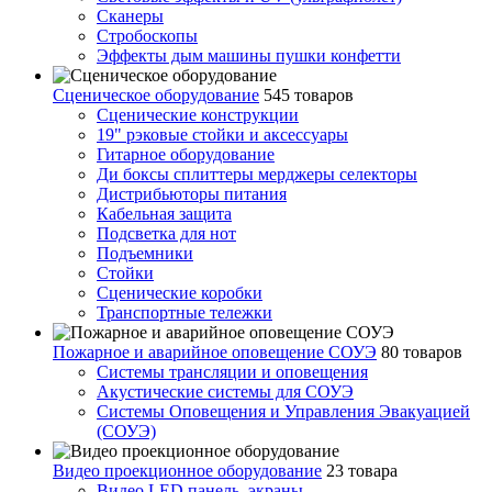
Сканеры
Стробоскопы
Эффекты дым машины пушки конфетти
Сценическое оборудование
545 товаров
Сценические конструкции
19" рэковые стойки и аксесcуары
Гитарное оборудование
Ди боксы сплиттеры мерджеры селекторы
Дистрибьюторы питания
Кабельная защита
Подсветка для нот
Подъемники
Стойки
Сценические коробки
Транспортные тележки
Пожарное и аварийное оповещение СОУЭ
80 товаров
Cистемы трансляции и оповещения
Акустические системы для СОУЭ
Системы Оповещения и Управления Эвакуацией
(СОУЭ)
Видео проекционное оборудование
23 товара
Видео LED панель, экраны