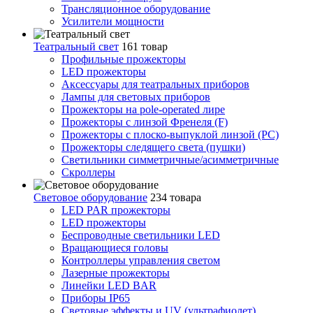
Трансляционное оборудование
Усилители мощности
Театральный свет
161 товар
Профильные прожекторы
LED прожекторы
Аксессуары для театральных приборов
Лампы для световых приборов
Прожекторы на pole-operated лире
Прожекторы с линзой Френеля (F)
Прожекторы с плоско-выпуклой линзой (PC)
Прожекторы следящего света (пушки)
Светильники симметричные/асимметричные
Скроллеры
Световое оборудование
234 товара
LED PAR прожекторы
LED прожекторы
Беспроводные светильники LED
Вращающиеся головы
Контроллеры управления светом
Лазерные прожекторы
Линейки LED BAR
Приборы IP65
Световые эффекты и UV (ультрафиолет)