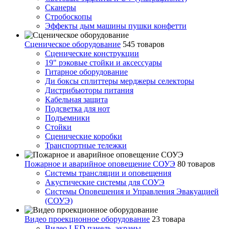
Сканеры
Стробоскопы
Эффекты дым машины пушки конфетти
Сценическое оборудование
545 товаров
Сценические конструкции
19" рэковые стойки и аксесcуары
Гитарное оборудование
Ди боксы сплиттеры мерджеры селекторы
Дистрибьюторы питания
Кабельная защита
Подсветка для нот
Подъемники
Стойки
Сценические коробки
Транспортные тележки
Пожарное и аварийное оповещение СОУЭ
80 товаров
Cистемы трансляции и оповещения
Акустические системы для СОУЭ
Системы Оповещения и Управления Эвакуацией
(СОУЭ)
Видео проекционное оборудование
23 товара
Видео LED панель, экраны