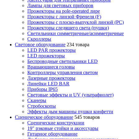
Лампы для световых приборов
Прожекторы на pole-operated лире
Прожекторы с линзой Френеля (F)
Прожекторы с плоско-выпуклой линзой (PC)
Прожекторы следящего света (пушки)
Светильники симметричные/асимметричные
Скроллеры
Световое оборудование
234 товара
LED PAR прожекторы
LED прожекторы
Беспроводные светильники LED
Вращающиеся головы
Контроллеры управления светом
Лазерные прожекторы
Линейки LED BAR
Приборы IP65
Световые эффекты и UV (ультрафиолет)
Сканеры
Стробоскопы
Эффекты дым машины пушки конфетти
Сценическое оборудование
545 товаров
Сценические конструкции
19" рэковые стойки и аксесcуары
Гитарное оборудование