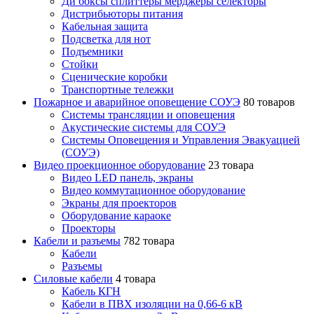
Ди боксы сплиттеры мерджеры селекторы
Дистрибьюторы питания
Кабельная защита
Подсветка для нот
Подъемники
Стойки
Сценические коробки
Транспортные тележки
Пожарное и аварийное оповещение СОУЭ
80 товаров
Cистемы трансляции и оповещения
Акустические системы для СОУЭ
Системы Оповещения и Управления Эвакуацией
(СОУЭ)
Видео проекционное оборудование
23 товара
Видео LED панель, экраны
Видео коммутационное оборудование
Экраны для проекторов
Оборудование караоке
Проекторы
Кабели и разъемы
782 товара
Кабели
Разъемы
Силовые кабели
4 товара
Кабель КГН
Кабели в ПВХ изоляции на 0,66-6 кВ