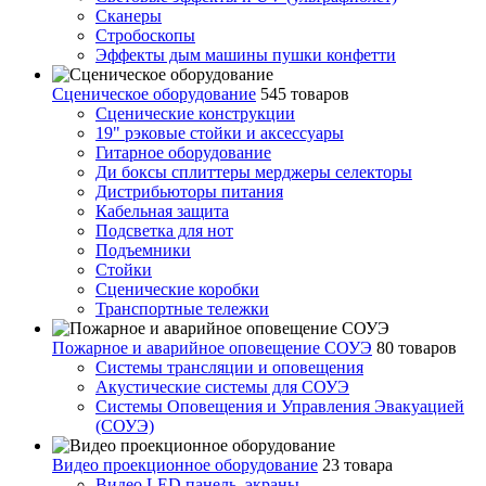
Сканеры
Стробоскопы
Эффекты дым машины пушки конфетти
Сценическое оборудование
545 товаров
Сценические конструкции
19" рэковые стойки и аксесcуары
Гитарное оборудование
Ди боксы сплиттеры мерджеры селекторы
Дистрибьюторы питания
Кабельная защита
Подсветка для нот
Подъемники
Стойки
Сценические коробки
Транспортные тележки
Пожарное и аварийное оповещение СОУЭ
80 товаров
Cистемы трансляции и оповещения
Акустические системы для СОУЭ
Системы Оповещения и Управления Эвакуацией
(СОУЭ)
Видео проекционное оборудование
23 товара
Видео LED панель, экраны