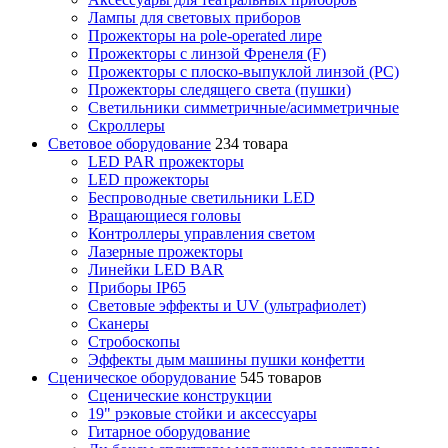
Лампы для световых приборов
Прожекторы на pole-operated лире
Прожекторы с линзой Френеля (F)
Прожекторы с плоско-выпуклой линзой (PC)
Прожекторы следящего света (пушки)
Светильники симметричные/асимметричные
Скроллеры
Световое оборудование
234 товара
LED PAR прожекторы
LED прожекторы
Беспроводные светильники LED
Вращающиеся головы
Контроллеры управления светом
Лазерные прожекторы
Линейки LED BAR
Приборы IP65
Световые эффекты и UV (ультрафиолет)
Сканеры
Стробоскопы
Эффекты дым машины пушки конфетти
Сценическое оборудование
545 товаров
Сценические конструкции
19" рэковые стойки и аксесcуары
Гитарное оборудование