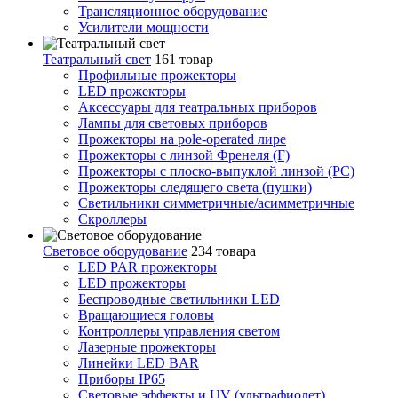
Трансляционное оборудование
Усилители мощности
Театральный свет
161 товар
Профильные прожекторы
LED прожекторы
Аксессуары для театральных приборов
Лампы для световых приборов
Прожекторы на pole-operated лире
Прожекторы с линзой Френеля (F)
Прожекторы с плоско-выпуклой линзой (PC)
Прожекторы следящего света (пушки)
Светильники симметричные/асимметричные
Скроллеры
Световое оборудование
234 товара
LED PAR прожекторы
LED прожекторы
Беспроводные светильники LED
Вращающиеся головы
Контроллеры управления светом
Лазерные прожекторы
Линейки LED BAR
Приборы IP65
Световые эффекты и UV (ультрафиолет)