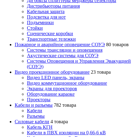
Ди боксы сплиттеры мерджеры селекторы
Дистрибьюторы питания
Кабельная защита
Подсветка для нот
Подъемники
Стойки
Сценические коробки
Транспортные тележки
Пожарное и аварийное оповещение СОУЭ
80 товаров
Cистемы трансляции и оповещения
Акустические системы для СОУЭ
Системы Оповещения и Управления Эвакуацией
(СОУЭ)
Видео проекционное оборудование
23 товара
Видео LED панель, экраны
Видео коммутационное оборудование
Экраны для проекторов
Оборудование караоке
Проекторы
Кабели и разъемы
782 товара
Кабели
Разъемы
Силовые кабели
4 товара
Кабель КГН
Кабели в ПВХ изоляции на 0,66-6 кВ