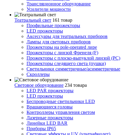
Трансляционное оборудование
Усилители мощности
Театральный свет
161 товар
Профильные прожекторы
LED прожекторы
Аксессуары для театральных приборов
Лампы для световых приборов
Прожекторы на pole-operated лире
Прожекторы с линзой Френеля (F)
Прожекторы с плоско-выпуклой линзой (PC)
Прожекторы следящего света (пушки)
Светильники симметричные/асимметричные
Скроллеры
Световое оборудование
234 товара
LED PAR прожекторы
LED прожекторы
Беспроводные светильники LED
Вращающиеся головы
Контроллеры управления светом
Лазерные прожекторы
Линейки LED BAR
Приборы IP65
Световые эффекты и UV (ультрафиолет)