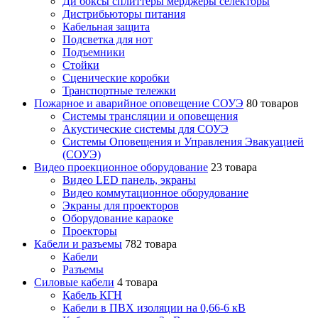
Ди боксы сплиттеры мерджеры селекторы
Дистрибьюторы питания
Кабельная защита
Подсветка для нот
Подъемники
Стойки
Сценические коробки
Транспортные тележки
Пожарное и аварийное оповещение СОУЭ
80 товаров
Cистемы трансляции и оповещения
Акустические системы для СОУЭ
Системы Оповещения и Управления Эвакуацией
(СОУЭ)
Видео проекционное оборудование
23 товара
Видео LED панель, экраны
Видео коммутационное оборудование
Экраны для проекторов
Оборудование караоке
Проекторы
Кабели и разъемы
782 товара
Кабели
Разъемы
Силовые кабели
4 товара
Кабель КГН
Кабели в ПВХ изоляции на 0,66-6 кВ