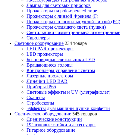
Лампы для световых приборов
Прожекторы на pole-operated лире
Прожекторы с линзой Френеля (F)
Прожекторы с плоско-выпуклой линзой (PC)
Прожекторы следящего света (пушки)
Светильники симметричные/асимметричные
Скроллеры
Световое оборудование
234 товара
LED PAR прожекторы
LED прожекторы
Беспроводные светильники LED
Вращающиеся головы
Контроллеры управления светом
Лазерные прожекторы
Линейки LED BAR
Приборы IP65
Световые эффекты и UV (ультрафиолет)
Сканеры
Стробоскопы
Эффекты дым машины пушки конфетти
Сценическое оборудование
545 товаров
Сценические конструкции
19" рэковые стойки и аксесcуары
Гитарное оборудование