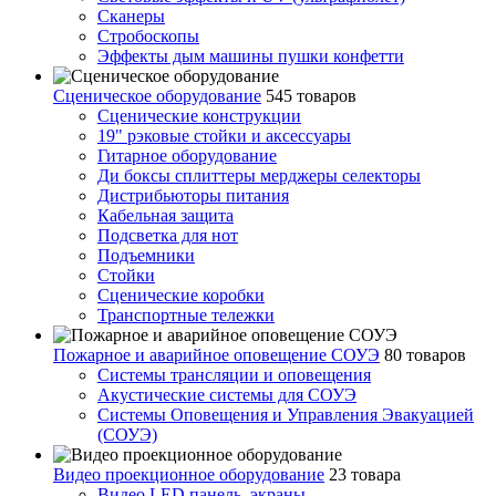
Сканеры
Стробоскопы
Эффекты дым машины пушки конфетти
Сценическое оборудование
545 товаров
Сценические конструкции
19" рэковые стойки и аксесcуары
Гитарное оборудование
Ди боксы сплиттеры мерджеры селекторы
Дистрибьюторы питания
Кабельная защита
Подсветка для нот
Подъемники
Стойки
Сценические коробки
Транспортные тележки
Пожарное и аварийное оповещение СОУЭ
80 товаров
Cистемы трансляции и оповещения
Акустические системы для СОУЭ
Системы Оповещения и Управления Эвакуацией
(СОУЭ)
Видео проекционное оборудование
23 товара
Видео LED панель, экраны