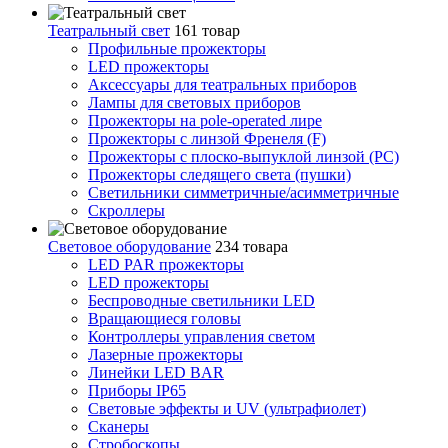
Театральный свет
161 товар
Профильные прожекторы
LED прожекторы
Аксессуары для театральных приборов
Лампы для световых приборов
Прожекторы на pole-operated лире
Прожекторы с линзой Френеля (F)
Прожекторы с плоско-выпуклой линзой (PC)
Прожекторы следящего света (пушки)
Светильники симметричные/асимметричные
Скроллеры
Световое оборудование
234 товара
LED PAR прожекторы
LED прожекторы
Беспроводные светильники LED
Вращающиеся головы
Контроллеры управления светом
Лазерные прожекторы
Линейки LED BAR
Приборы IP65
Световые эффекты и UV (ультрафиолет)
Сканеры
Стробоскопы