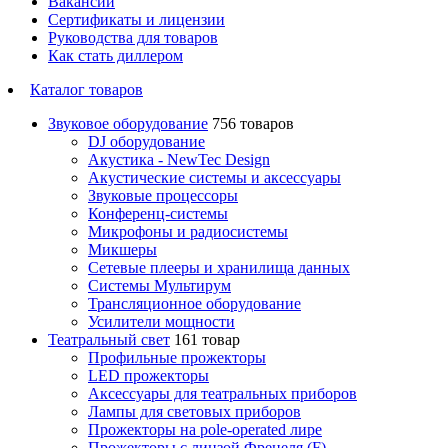
Вакансии
Сертификаты и лицензии
Руководства для товаров
Как стать диллером
Каталог товаров
Звуковое оборудование
756 товаров
DJ оборудование
Акустика - NewTec Design
Акустические системы и аксессуары
Звуковые процессоры
Конференц-системы
Микрофоны и радиосистемы
Микшеры
Сетевые плееры и хранилища данных
Системы Мультирум
Трансляционное оборудование
Усилители мощности
Театральный свет
161 товар
Профильные прожекторы
LED прожекторы
Аксессуары для театральных приборов
Лампы для световых приборов
Прожекторы на pole-operated лире
Прожекторы с линзой Френеля (F)