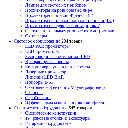
Лампы для световых приборов
Прожекторы на pole-operated лире
Прожекторы с линзой Френеля (F)
Прожекторы с плоско-выпуклой линзой (PC)
Прожекторы следящего света (пушки)
Светильники симметричные/асимметричные
Скроллеры
Световое оборудование
234 товара
LED PAR прожекторы
LED прожекторы
Беспроводные светильники LED
Вращающиеся головы
Контроллеры управления светом
Лазерные прожекторы
Линейки LED BAR
Приборы IP65
Световые эффекты и UV (ультрафиолет)
Сканеры
Стробоскопы
Эффекты дым машины пушки конфетти
Сценическое оборудование
545 товаров
Сценические конструкции
19" рэковые стойки и аксесcуары
Гитарное оборудование