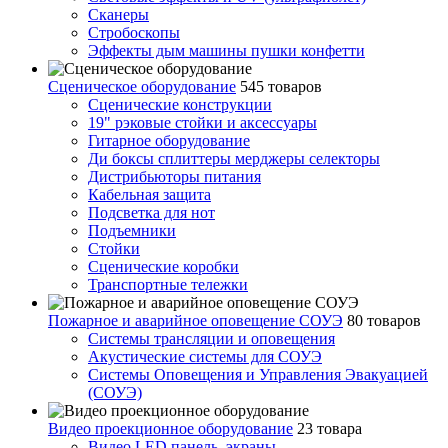
Сканеры
Стробоскопы
Эффекты дым машины пушки конфетти
Сценическое оборудование
545 товаров
Сценические конструкции
19" рэковые стойки и аксесcуары
Гитарное оборудование
Ди боксы сплиттеры мерджеры селекторы
Дистрибьюторы питания
Кабельная защита
Подсветка для нот
Подъемники
Стойки
Сценические коробки
Транспортные тележки
Пожарное и аварийное оповещение СОУЭ
80 товаров
Cистемы трансляции и оповещения
Акустические системы для СОУЭ
Системы Оповещения и Управления Эвакуацией
(СОУЭ)
Видео проекционное оборудование
23 товара
Видео LED панель, экраны