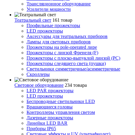
Трансляционное оборудование
Усилители мощности
Театральный свет
161 товар
Профильные прожекторы
LED прожекторы
Аксессуары для театральных приборов
Лампы для световых приборов
Прожекторы на pole-operated лире
Прожекторы с линзой Френеля (F)
Прожекторы с плоско-выпуклой линзой (PC)
Прожекторы следящего света (пушки)
Светильники симметричные/асимметричные
Скроллеры
Световое оборудование
234 товара
LED PAR прожекторы
LED прожекторы
Беспроводные светильники LED
Вращающиеся головы
Контроллеры управления светом
Лазерные прожекторы
Линейки LED BAR
Приборы IP65
Световые эффекты и UV (ультрафиолет)