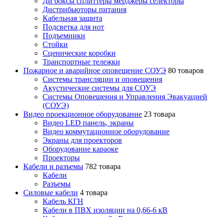
Ди боксы сплиттеры мерджеры селекторы
Дистрибьюторы питания
Кабельная защита
Подсветка для нот
Подъемники
Стойки
Сценические коробки
Транспортные тележки
Пожарное и аварийное оповещение СОУЭ
80 товаров
Cистемы трансляции и оповещения
Акустические системы для СОУЭ
Системы Оповещения и Управления Эвакуацией
(СОУЭ)
Видео проекционное оборудование
23 товара
Видео LED панель, экраны
Видео коммутационное оборудование
Экраны для проекторов
Оборудование караоке
Проекторы
Кабели и разъемы
782 товара
Кабели
Разъемы
Силовые кабели
4 товара
Кабель КГН
Кабели в ПВХ изоляции на 0,66-6 кВ