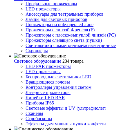
Профильные прожекторы
LED прожекторы
Аксессуары для театральных приборов
Лампы для световых приборов
Прожекторы на pole-operated лире
Прожекторы с линзой Френеля (F)
Прожекторы с плоско-выпуклой линзой (PC)
Прожекторы следящего света (пушки)
Светильники симметричные/асимметричные
Скроллеры
Световое оборудование
234 товара
LED PAR прожекторы
LED прожекторы
Беспроводные светильники LED
Вращающиеся головы
Контроллеры управления светом
Лазерные прожекторы
Линейки LED BAR
Приборы IP65
Световые эффекты и UV (ультрафиолет)
Сканеры
Стробоскопы
Эффекты дым машины пушки конфетти