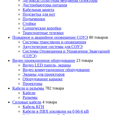
Ди боксы сплиттеры мерджеры селекторы
Дистрибьюторы питания
Кабельная защита
Подсветка для нот
Подъемники
Стойки
Сценические коробки
Транспортные тележки
Пожарное и аварийное оповещение СОУЭ
80 товаров
Cистемы трансляции и оповещения
Акустические системы для СОУЭ
Системы Оповещения и Управления Эвакуацией
(СОУЭ)
Видео проекционное оборудование
23 товара
Видео LED панель, экраны
Видео коммутационное оборудование
Экраны для проекторов
Оборудование караоке
Проекторы
Кабели и разъемы
782 товара
Кабели
Разъемы
Силовые кабели
4 товара
Кабель КГН
Кабели в ПВХ изоляции на 0,66-6 кВ