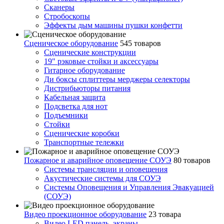
Сканеры
Стробоскопы
Эффекты дым машины пушки конфетти
Сценическое оборудование
545 товаров
Сценические конструкции
19" рэковые стойки и аксесcуары
Гитарное оборудование
Ди боксы сплиттеры мерджеры селекторы
Дистрибьюторы питания
Кабельная защита
Подсветка для нот
Подъемники
Стойки
Сценические коробки
Транспортные тележки
Пожарное и аварийное оповещение СОУЭ
80 товаров
Cистемы трансляции и оповещения
Акустические системы для СОУЭ
Системы Оповещения и Управления Эвакуацией
(СОУЭ)
Видео проекционное оборудование
23 товара
Видео LED панель, экраны