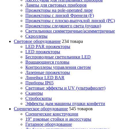
Лампы для световых приборов
Прожекторы на pole-operated лире
Прожекторы с линзой Френеля (F)
Прожекторы с плоско-выпуклой линзой (PC)
Прожекторы следящего света (пушки)
Светильники симметричные/асимметричные
Скроллеры
Световое оборудование
234 товара
LED PAR прожекторы
LED прожекторы
Беспроводные светильники LED
Вращающиеся головы
Контроллеры управления светом
Лазерные прожекторы
Линейки LED BAR
Приборы IP65
Световые эффекты и UV (ультрафиолет)
Сканеры
Стробоскопы
Эффекты дым машины пушки конфетти
Сценическое оборудование
545 товаров
Сценические конструкции
19" рэковые стойки и аксесcуары
Гитарное оборудование