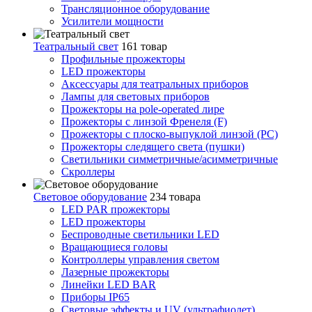
Трансляционное оборудование
Усилители мощности
Театральный свет
161 товар
Профильные прожекторы
LED прожекторы
Аксессуары для театральных приборов
Лампы для световых приборов
Прожекторы на pole-operated лире
Прожекторы с линзой Френеля (F)
Прожекторы с плоско-выпуклой линзой (PC)
Прожекторы следящего света (пушки)
Светильники симметричные/асимметричные
Скроллеры
Световое оборудование
234 товара
LED PAR прожекторы
LED прожекторы
Беспроводные светильники LED
Вращающиеся головы
Контроллеры управления светом
Лазерные прожекторы
Линейки LED BAR
Приборы IP65
Световые эффекты и UV (ультрафиолет)