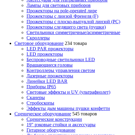
Лампы для световых приборов
Прожекторы на pole-operated лире
Прожекторы с линзой Френеля (F)
Прожекторы с плоско-выпуклой линзой (PC)
Прожекторы следящего света (пушки)
Светильники симметричные/асимметричные
Скроллеры
Световое оборудование
234 товара
LED PAR прожекторы
LED прожекторы
Беспроводные светильники LED
Вращающиеся головы
Контроллеры управления светом
Лазерные прожекторы
Линейки LED BAR
Приборы IP65
Световые эффекты и UV (ультрафиолет)
Сканеры
Стробоскопы
Эффекты дым машины пушки конфетти
Сценическое оборудование
545 товаров
Сценические конструкции
19" рэковые стойки и аксесcуары
Гитарное оборудование