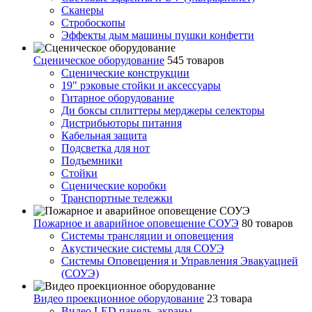
Сканеры
Стробоскопы
Эффекты дым машины пушки конфетти
Сценическое оборудование
545 товаров
Сценические конструкции
19" рэковые стойки и аксесcуары
Гитарное оборудование
Ди боксы сплиттеры мерджеры селекторы
Дистрибьюторы питания
Кабельная защита
Подсветка для нот
Подъемники
Стойки
Сценические коробки
Транспортные тележки
Пожарное и аварийное оповещение СОУЭ
80 товаров
Cистемы трансляции и оповещения
Акустические системы для СОУЭ
Системы Оповещения и Управления Эвакуацией
(СОУЭ)
Видео проекционное оборудование
23 товара
Видео LED панель, экраны