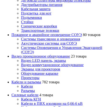
Ди боксы сплиттеры мерджеры селекторы
Дистрибьюторы питания
Кабельная защита
Подсветка для нот
Подъемники
Стойки
Сценические коробки
Транспортные тележки
Пожарное и аварийное оповещение СОУЭ
80 товаров
Cистемы трансляции и оповещения
Акустические системы для СОУЭ
Системы Оповещения и Управления Эвакуацией
(СОУЭ)
Видео проекционное оборудование
23 товара
Видео LED панель, экраны
Видео коммутационное оборудование
Экраны для проекторов
Оборудование караоке
Проекторы
Кабели и разъемы
782 товара
Кабели
Разъемы
Силовые кабели
4 товара
Кабель КГН
Кабели в ПВХ изоляции на 0,66-6 кВ