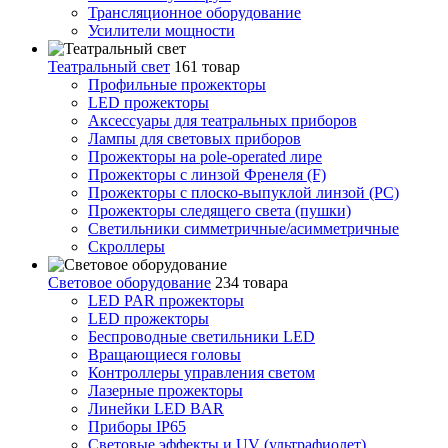
Трансляционное оборудование
Усилители мощности
Театральный свет
161 товар
Профильные прожекторы
LED прожекторы
Аксессуары для театральных приборов
Лампы для световых приборов
Прожекторы на pole-operated лире
Прожекторы с линзой Френеля (F)
Прожекторы с плоско-выпуклой линзой (PC)
Прожекторы следящего света (пушки)
Светильники симметричные/асимметричные
Скроллеры
Световое оборудование
234 товара
LED PAR прожекторы
LED прожекторы
Беспроводные светильники LED
Вращающиеся головы
Контроллеры управления светом
Лазерные прожекторы
Линейки LED BAR
Приборы IP65
Световые эффекты и UV (ультрафиолет)