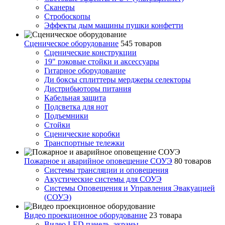
Сканеры
Стробоскопы
Эффекты дым машины пушки конфетти
Сценическое оборудование
545 товаров
Сценические конструкции
19" рэковые стойки и аксесcуары
Гитарное оборудование
Ди боксы сплиттеры мерджеры селекторы
Дистрибьюторы питания
Кабельная защита
Подсветка для нот
Подъемники
Стойки
Сценические коробки
Транспортные тележки
Пожарное и аварийное оповещение СОУЭ
80 товаров
Cистемы трансляции и оповещения
Акустические системы для СОУЭ
Системы Оповещения и Управления Эвакуацией
(СОУЭ)
Видео проекционное оборудование
23 товара
Видео LED панель, экраны