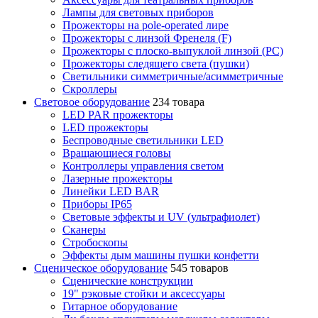
Лампы для световых приборов
Прожекторы на pole-operated лире
Прожекторы с линзой Френеля (F)
Прожекторы с плоско-выпуклой линзой (PC)
Прожекторы следящего света (пушки)
Светильники симметричные/асимметричные
Скроллеры
Световое оборудование
234 товара
LED PAR прожекторы
LED прожекторы
Беспроводные светильники LED
Вращающиеся головы
Контроллеры управления светом
Лазерные прожекторы
Линейки LED BAR
Приборы IP65
Световые эффекты и UV (ультрафиолет)
Сканеры
Стробоскопы
Эффекты дым машины пушки конфетти
Сценическое оборудование
545 товаров
Сценические конструкции
19" рэковые стойки и аксесcуары
Гитарное оборудование