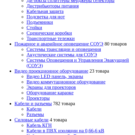
Ди боксы сплиттеры мерджеры селекторы
Дистрибьюторы питания
Кабельная защита
Подсветка для нот
Подъемники
Стойки
Сценические коробки
Транспортные тележки
Пожарное и аварийное оповещение СОУЭ
80 товаров
Cистемы трансляции и оповещения
Акустические системы для СОУЭ
Системы Оповещения и Управления Эвакуацией
(СОУЭ)
Видео проекционное оборудование
23 товара
Видео LED панель, экраны
Видео коммутационное оборудование
Экраны для проекторов
Оборудование караоке
Проекторы
Кабели и разъемы
782 товара
Кабели
Разъемы
Силовые кабели
4 товара
Кабель КГН
Кабели в ПВХ изоляции на 0,66-6 кВ