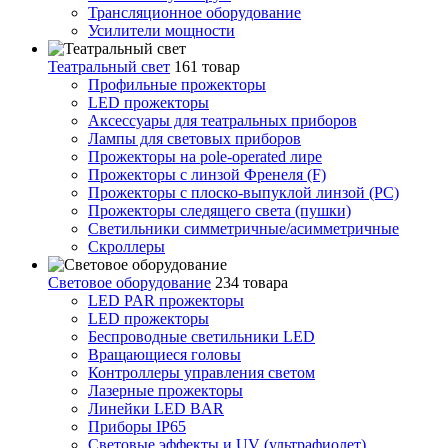
Трансляционное оборудование
Усилители мощности
Театральный свет
161 товар
Профильные прожекторы
LED прожекторы
Аксессуары для театральных приборов
Лампы для световых приборов
Прожекторы на pole-operated лире
Прожекторы с линзой Френеля (F)
Прожекторы с плоско-выпуклой линзой (PC)
Прожекторы следящего света (пушки)
Светильники симметричные/асимметричные
Скроллеры
Световое оборудование
234 товара
LED PAR прожекторы
LED прожекторы
Беспроводные светильники LED
Вращающиеся головы
Контроллеры управления светом
Лазерные прожекторы
Линейки LED BAR
Приборы IP65
Световые эффекты и UV (ультрафиолет)