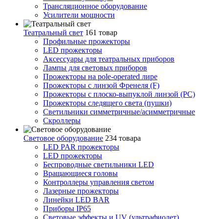
Трансляционное оборудование
Усилители мощности
Театральный свет
161 товар
Профильные прожекторы
LED прожекторы
Аксессуары для театральных приборов
Лампы для световых приборов
Прожекторы на pole-operated лире
Прожекторы с линзой Френеля (F)
Прожекторы с плоско-выпуклой линзой (PC)
Прожекторы следящего света (пушки)
Светильники симметричные/асимметричные
Скроллеры
Световое оборудование
234 товара
LED PAR прожекторы
LED прожекторы
Беспроводные светильники LED
Вращающиеся головы
Контроллеры управления светом
Лазерные прожекторы
Линейки LED BAR
Приборы IP65
Световые эффекты и UV (ультрафиолет)