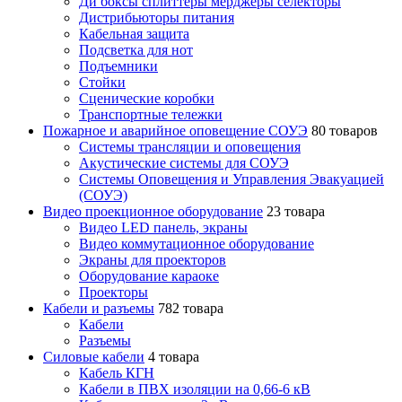
Ди боксы сплиттеры мерджеры селекторы
Дистрибьюторы питания
Кабельная защита
Подсветка для нот
Подъемники
Стойки
Сценические коробки
Транспортные тележки
Пожарное и аварийное оповещение СОУЭ
80 товаров
Cистемы трансляции и оповещения
Акустические системы для СОУЭ
Системы Оповещения и Управления Эвакуацией
(СОУЭ)
Видео проекционное оборудование
23 товара
Видео LED панель, экраны
Видео коммутационное оборудование
Экраны для проекторов
Оборудование караоке
Проекторы
Кабели и разъемы
782 товара
Кабели
Разъемы
Силовые кабели
4 товара
Кабель КГН
Кабели в ПВХ изоляции на 0,66-6 кВ