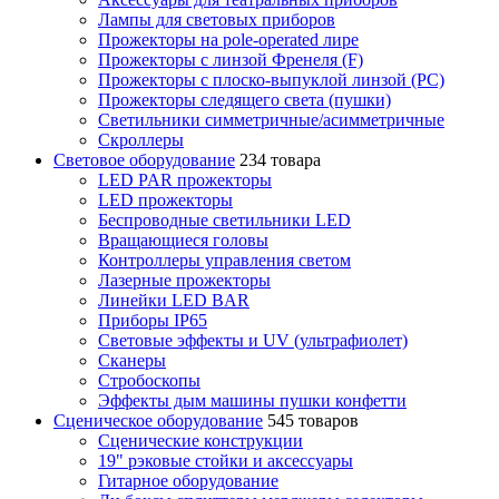
Лампы для световых приборов
Прожекторы на pole-operated лире
Прожекторы с линзой Френеля (F)
Прожекторы с плоско-выпуклой линзой (PC)
Прожекторы следящего света (пушки)
Светильники симметричные/асимметричные
Скроллеры
Световое оборудование
234 товара
LED PAR прожекторы
LED прожекторы
Беспроводные светильники LED
Вращающиеся головы
Контроллеры управления светом
Лазерные прожекторы
Линейки LED BAR
Приборы IP65
Световые эффекты и UV (ультрафиолет)
Сканеры
Стробоскопы
Эффекты дым машины пушки конфетти
Сценическое оборудование
545 товаров
Сценические конструкции
19" рэковые стойки и аксесcуары
Гитарное оборудование