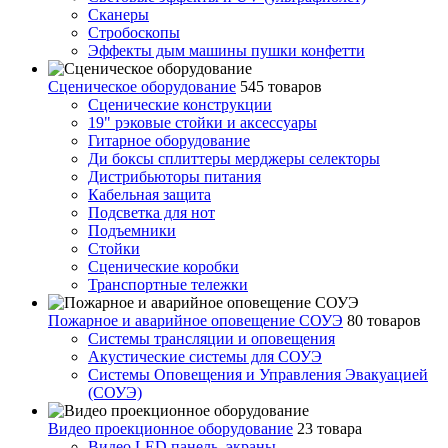
Сканеры
Стробоскопы
Эффекты дым машины пушки конфетти
Сценическое оборудование
545 товаров
Сценические конструкции
19" рэковые стойки и аксесcуары
Гитарное оборудование
Ди боксы сплиттеры мерджеры селекторы
Дистрибьюторы питания
Кабельная защита
Подсветка для нот
Подъемники
Стойки
Сценические коробки
Транспортные тележки
Пожарное и аварийное оповещение СОУЭ
80 товаров
Cистемы трансляции и оповещения
Акустические системы для СОУЭ
Системы Оповещения и Управления Эвакуацией
(СОУЭ)
Видео проекционное оборудование
23 товара
Видео LED панель, экраны