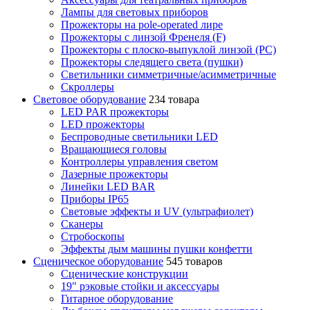
Лампы для световых приборов
Прожекторы на pole-operated лире
Прожекторы с линзой Френеля (F)
Прожекторы с плоско-выпуклой линзой (PC)
Прожекторы следящего света (пушки)
Светильники симметричные/асимметричные
Скроллеры
Световое оборудование
234 товара
LED PAR прожекторы
LED прожекторы
Беспроводные светильники LED
Вращающиеся головы
Контроллеры управления светом
Лазерные прожекторы
Линейки LED BAR
Приборы IP65
Световые эффекты и UV (ультрафиолет)
Сканеры
Стробоскопы
Эффекты дым машины пушки конфетти
Сценическое оборудование
545 товаров
Сценические конструкции
19" рэковые стойки и аксесcуары
Гитарное оборудование