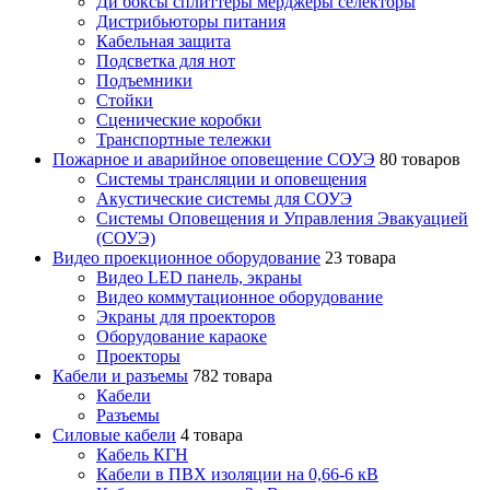
Ди боксы сплиттеры мерджеры селекторы
Дистрибьюторы питания
Кабельная защита
Подсветка для нот
Подъемники
Стойки
Сценические коробки
Транспортные тележки
Пожарное и аварийное оповещение СОУЭ
80 товаров
Cистемы трансляции и оповещения
Акустические системы для СОУЭ
Системы Оповещения и Управления Эвакуацией
(СОУЭ)
Видео проекционное оборудование
23 товара
Видео LED панель, экраны
Видео коммутационное оборудование
Экраны для проекторов
Оборудование караоке
Проекторы
Кабели и разъемы
782 товара
Кабели
Разъемы
Силовые кабели
4 товара
Кабель КГН
Кабели в ПВХ изоляции на 0,66-6 кВ