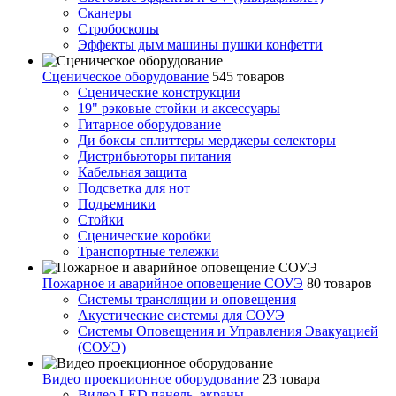
Сканеры
Стробоскопы
Эффекты дым машины пушки конфетти
Сценическое оборудование
545 товаров
Сценические конструкции
19" рэковые стойки и аксесcуары
Гитарное оборудование
Ди боксы сплиттеры мерджеры селекторы
Дистрибьюторы питания
Кабельная защита
Подсветка для нот
Подъемники
Стойки
Сценические коробки
Транспортные тележки
Пожарное и аварийное оповещение СОУЭ
80 товаров
Cистемы трансляции и оповещения
Акустические системы для СОУЭ
Системы Оповещения и Управления Эвакуацией
(СОУЭ)
Видео проекционное оборудование
23 товара
Видео LED панель, экраны