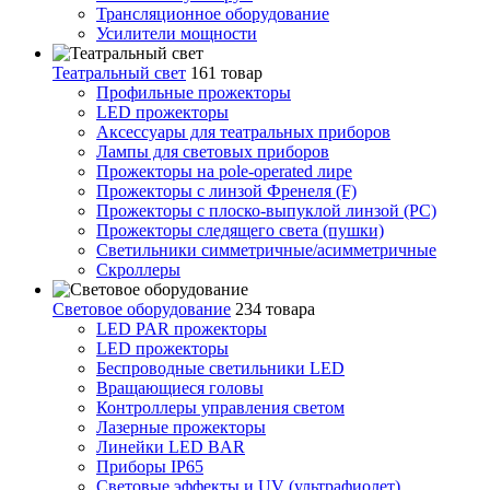
Трансляционное оборудование
Усилители мощности
Театральный свет
161 товар
Профильные прожекторы
LED прожекторы
Аксессуары для театральных приборов
Лампы для световых приборов
Прожекторы на pole-operated лире
Прожекторы с линзой Френеля (F)
Прожекторы с плоско-выпуклой линзой (PC)
Прожекторы следящего света (пушки)
Светильники симметричные/асимметричные
Скроллеры
Световое оборудование
234 товара
LED PAR прожекторы
LED прожекторы
Беспроводные светильники LED
Вращающиеся головы
Контроллеры управления светом
Лазерные прожекторы
Линейки LED BAR
Приборы IP65
Световые эффекты и UV (ультрафиолет)