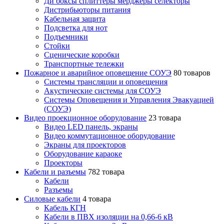
Ди боксы сплиттеры мерджеры селекторы
Дистрибьюторы питания
Кабельная защита
Подсветка для нот
Подъемники
Стойки
Сценические коробки
Транспортные тележки
Пожарное и аварийное оповещение СОУЭ
80 товаров
Cистемы трансляции и оповещения
Акустические системы для СОУЭ
Системы Оповещения и Управления Эвакуацией
(СОУЭ)
Видео проекционное оборудование
23 товара
Видео LED панель, экраны
Видео коммутационное оборудование
Экраны для проекторов
Оборудование караоке
Проекторы
Кабели и разъемы
782 товара
Кабели
Разъемы
Силовые кабели
4 товара
Кабель КГН
Кабели в ПВХ изоляции на 0,66-6 кВ