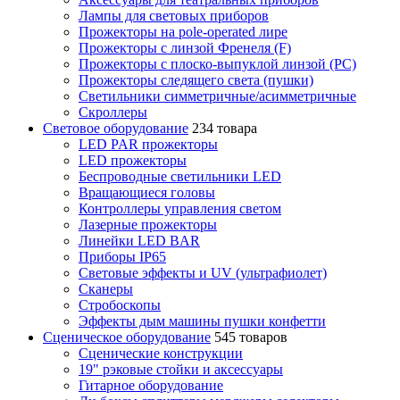
Лампы для световых приборов
Прожекторы на pole-operated лире
Прожекторы с линзой Френеля (F)
Прожекторы с плоско-выпуклой линзой (PC)
Прожекторы следящего света (пушки)
Светильники симметричные/асимметричные
Скроллеры
Световое оборудование
234 товара
LED PAR прожекторы
LED прожекторы
Беспроводные светильники LED
Вращающиеся головы
Контроллеры управления светом
Лазерные прожекторы
Линейки LED BAR
Приборы IP65
Световые эффекты и UV (ультрафиолет)
Сканеры
Стробоскопы
Эффекты дым машины пушки конфетти
Сценическое оборудование
545 товаров
Сценические конструкции
19" рэковые стойки и аксесcуары
Гитарное оборудование