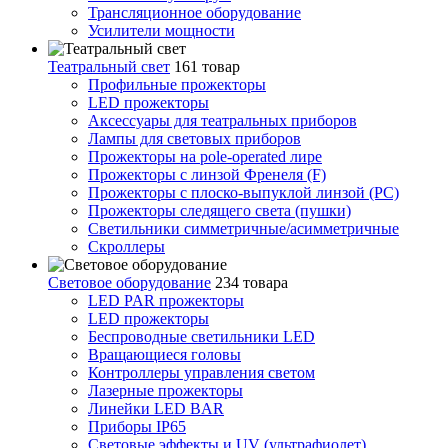
Трансляционное оборудование
Усилители мощности
Театральный свет
161 товар
Профильные прожекторы
LED прожекторы
Аксессуары для театральных приборов
Лампы для световых приборов
Прожекторы на pole-operated лире
Прожекторы с линзой Френеля (F)
Прожекторы с плоско-выпуклой линзой (PC)
Прожекторы следящего света (пушки)
Светильники симметричные/асимметричные
Скроллеры
Световое оборудование
234 товара
LED PAR прожекторы
LED прожекторы
Беспроводные светильники LED
Вращающиеся головы
Контроллеры управления светом
Лазерные прожекторы
Линейки LED BAR
Приборы IP65
Световые эффекты и UV (ультрафиолет)