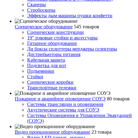
Сканеры
Стробоскопы
Эффекты дым машины пушки конфетти
Сценическое оборудование
545 товаров
Сценические конструкции
19" рэковые стойки и аксесcуары
Гитарное оборудование
Ди боксы сплиттеры мерджеры селекторы
Дистрибьюторы питания
Кабельная защита
Подсветка для нот
Подъемники
Стойки
Сценические коробки
Транспортные тележки
Пожарное и аварийное оповещение СОУЭ
80 товаров
Cистемы трансляции и оповещения
Акустические системы для СОУЭ
Системы Оповещения и Управления Эвакуацией
(СОУЭ)
Видео проекционное оборудование
23 товара
Видео LED панель, экраны