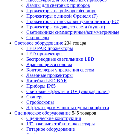
Лампы для световых приборов
Прожекторы на pole-operated лире
Прожекторы с линзой Френеля (F)
Прожекторы с плоско-выпуклой линзой (PC)
Прожекторы следящего света (пушки)
Светильники симметричные/асимметричные
Скроллеры
Световое оборудование
234 товара
LED PAR прожекторы
LED прожекторы
Беспроводные светильники LED
Вращающиеся головы
Контроллеры управления светом
Лазерные прожекторы
Линейки LED BAR
Приборы IP65
Световые эффекты и UV (ультрафиолет)
Сканеры
Стробоскопы
Эффекты дым машины пушки конфетти
Сценическое оборудование
545 товаров
Сценические конструкции
19" рэковые стойки и аксесcуары
Гитарное оборудование