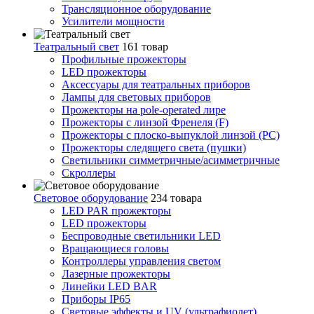
Трансляционное оборудование
Усилители мощности
Театральный свет
161 товар
Профильные прожекторы
LED прожекторы
Аксессуары для театральных приборов
Лампы для световых приборов
Прожекторы на pole-operated лире
Прожекторы с линзой Френеля (F)
Прожекторы с плоско-выпуклой линзой (PC)
Прожекторы следящего света (пушки)
Светильники симметричные/асимметричные
Скроллеры
Световое оборудование
234 товара
LED PAR прожекторы
LED прожекторы
Беспроводные светильники LED
Вращающиеся головы
Контроллеры управления светом
Лазерные прожекторы
Линейки LED BAR
Приборы IP65
Световые эффекты и UV (ультрафиолет)