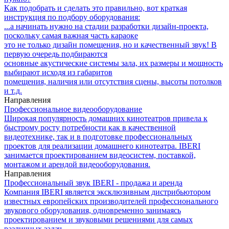
Как подобрать и сделать это правильно, вот краткая
инструкция по подбору оборудования:
...а начинать нужно на стадии разработки дизайн-проекта,
поскольку самая важная часть караоке
это не только дизайн помещения, но и качественный звук! В
первую очередь подбираются
основные акустические системы зала, их размеры и мощность
выбирают исходя из габаритов
помещения, наличия или отсутствия сцены, высоты потолков
и т.д.
Направления
Профессиональное видеооборудование
Широкая популярность домашних кинотеатров привела к
быстрому росту потребности как в качественной
видеотехнике, так и в подготовке профессиональных
проектов для реализации домашнего кинотеатра. IBERI
занимается проектированием видеосистем, поставкой,
монтажом и арендой видеооборудования.
Направления
Профессиональный звук IBERI - продажа и аренда
Компания IBERI является эксклюзивным дистрибьютором
известных европейских производителей профессионального
звукового оборудования, одновременно занимаясь
проектированием и звуковыми решениями для самых
различных задач.