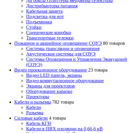
Ди боксы сплиттеры мерджеры селекторы
Дистрибьюторы питания
Кабельная защита
Подсветка для нот
Подъемники
Стойки
Сценические коробки
Транспортные тележки
Пожарное и аварийное оповещение СОУЭ
80 товаров
Cистемы трансляции и оповещения
Акустические системы для СОУЭ
Системы Оповещения и Управления Эвакуацией
(СОУЭ)
Видео проекционное оборудование
23 товара
Видео LED панель, экраны
Видео коммутационное оборудование
Экраны для проекторов
Оборудование караоке
Проекторы
Кабели и разъемы
782 товара
Кабели
Разъемы
Силовые кабели
4 товара
Кабель КГН
Кабели в ПВХ изоляции на 0,66-6 кВ