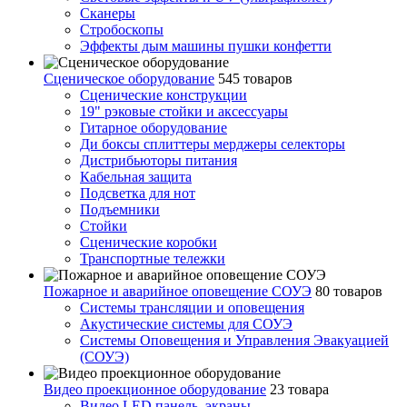
Сканеры
Стробоскопы
Эффекты дым машины пушки конфетти
Сценическое оборудование
545 товаров
Сценические конструкции
19" рэковые стойки и аксесcуары
Гитарное оборудование
Ди боксы сплиттеры мерджеры селекторы
Дистрибьюторы питания
Кабельная защита
Подсветка для нот
Подъемники
Стойки
Сценические коробки
Транспортные тележки
Пожарное и аварийное оповещение СОУЭ
80 товаров
Cистемы трансляции и оповещения
Акустические системы для СОУЭ
Системы Оповещения и Управления Эвакуацией
(СОУЭ)
Видео проекционное оборудование
23 товара
Видео LED панель, экраны