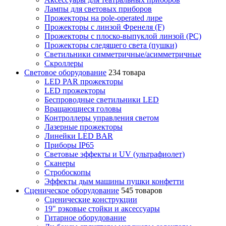
Лампы для световых приборов
Прожекторы на pole-operated лире
Прожекторы с линзой Френеля (F)
Прожекторы с плоско-выпуклой линзой (PC)
Прожекторы следящего света (пушки)
Светильники симметричные/асимметричные
Скроллеры
Световое оборудование
234 товара
LED PAR прожекторы
LED прожекторы
Беспроводные светильники LED
Вращающиеся головы
Контроллеры управления светом
Лазерные прожекторы
Линейки LED BAR
Приборы IP65
Световые эффекты и UV (ультрафиолет)
Сканеры
Стробоскопы
Эффекты дым машины пушки конфетти
Сценическое оборудование
545 товаров
Сценические конструкции
19" рэковые стойки и аксесcуары
Гитарное оборудование