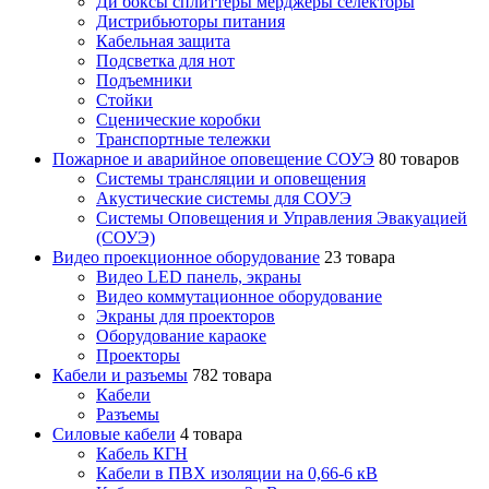
Ди боксы сплиттеры мерджеры селекторы
Дистрибьюторы питания
Кабельная защита
Подсветка для нот
Подъемники
Стойки
Сценические коробки
Транспортные тележки
Пожарное и аварийное оповещение СОУЭ
80 товаров
Cистемы трансляции и оповещения
Акустические системы для СОУЭ
Системы Оповещения и Управления Эвакуацией
(СОУЭ)
Видео проекционное оборудование
23 товара
Видео LED панель, экраны
Видео коммутационное оборудование
Экраны для проекторов
Оборудование караоке
Проекторы
Кабели и разъемы
782 товара
Кабели
Разъемы
Силовые кабели
4 товара
Кабель КГН
Кабели в ПВХ изоляции на 0,66-6 кВ