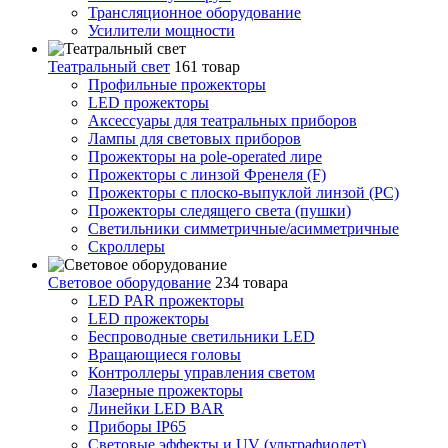
Трансляционное оборудование
Усилители мощности
Театральный свет
161 товар
Профильные прожекторы
LED прожекторы
Аксессуары для театральных приборов
Лампы для световых приборов
Прожекторы на pole-operated лире
Прожекторы с линзой Френеля (F)
Прожекторы с плоско-выпуклой линзой (PC)
Прожекторы следящего света (пушки)
Светильники симметричные/асимметричные
Скроллеры
Световое оборудование
234 товара
LED PAR прожекторы
LED прожекторы
Беспроводные светильники LED
Вращающиеся головы
Контроллеры управления светом
Лазерные прожекторы
Линейки LED BAR
Приборы IP65
Световые эффекты и UV (ультрафиолет)