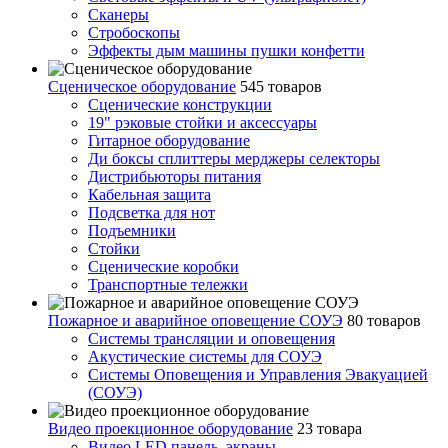
Сканеры
Стробоскопы
Эффекты дым машины пушки конфетти
Сценическое оборудование
545 товаров
Сценические конструкции
19" рэковые стойки и аксесcуары
Гитарное оборудование
Ди боксы сплиттеры мерджеры селекторы
Дистрибьюторы питания
Кабельная защита
Подсветка для нот
Подъемники
Стойки
Сценические коробки
Транспортные тележки
Пожарное и аварийное оповещение СОУЭ
80 товаров
Cистемы трансляции и оповещения
Акустические системы для СОУЭ
Системы Оповещения и Управления Эвакуацией
(СОУЭ)
Видео проекционное оборудование
23 товара
Видео LED панель, экраны