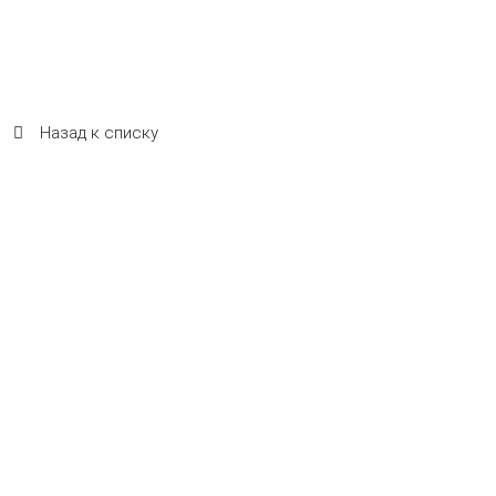
Назад к списку
Летняя веранда ресторана "САМ ПРИШЕЛ"