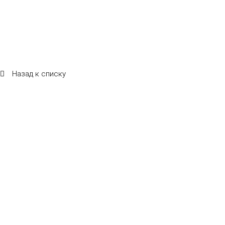
Назад к списку
Летняя веранда ресторана "САМ ПРИШЕЛ"