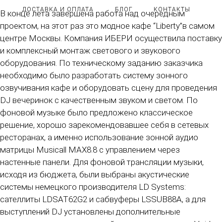
ДОСТАВКА И ОПЛАТА
БЛОГ
КОНТАКТЫ
В конце лета завершена работа над очередным
проектом, на этот раз это модное кафе “Liberty”в самом
центре Москвы. Компания ИБЕРИ осуществила поставку
и комплексный монтаж светового и звукового
оборудования. По техническому заданию заказчика
необходимо было разработать систему зонного
озвучивания кафе и оборудовать сцену для проведения
DJ вечеринок с качественным звуком и светом. По
фоновой музыке было предложено классическое
решение, хорошо зарекомендовавшее себя в сетевых
ресторанах, а именно использование зонной аудио
матрицы Musicall MAX8.8 с управлением через
настенные панели. Для фоновой трансляции музыки,
исходя из бюджета, были выбраны акустические
системы немецкого производителя LD Systems:
сателлиты LDSAT62G2 и сабвуферы LSSUB88A, а для
выступлений DJ установлены дополнительные