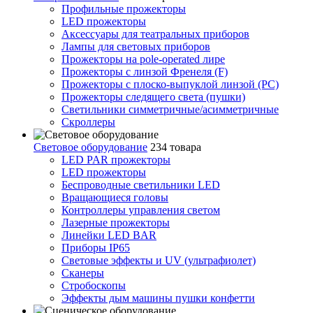
Профильные прожекторы
LED прожекторы
Аксессуары для театральных приборов
Лампы для световых приборов
Прожекторы на pole-operated лире
Прожекторы с линзой Френеля (F)
Прожекторы с плоско-выпуклой линзой (PC)
Прожекторы следящего света (пушки)
Светильники симметричные/асимметричные
Скроллеры
Световое оборудование
234 товара
LED PAR прожекторы
LED прожекторы
Беспроводные светильники LED
Вращающиеся головы
Контроллеры управления светом
Лазерные прожекторы
Линейки LED BAR
Приборы IP65
Световые эффекты и UV (ультрафиолет)
Сканеры
Стробоскопы
Эффекты дым машины пушки конфетти