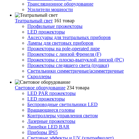
Трансляционное оборудование
Усилители мощности
Театральный свет
161 товар
Профильные прожекторы
LED прожекторы
Аксессуары для театральных приборов
Лампы для световых приборов
Прожекторы на pole-operated лире
Прожекторы с линзой Френеля (F)
Прожекторы с плоско-выпуклой линзой (PC)
Прожекторы следящего света (пушки)
Светильники симметричные/асимметричные
Скроллеры
Световое оборудование
234 товара
LED PAR прожекторы
LED прожекторы
Беспроводные светильники LED
Вращающиеся головы
Контроллеры управления светом
Лазерные прожекторы
Линейки LED BAR
Приборы IP65
Световые эффекты и UV (ультрафиолет)