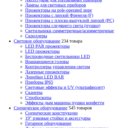
Лампы для световых приборов
Прожекторы на pole-operated лире
Прожекторы с линзой Френеля (F)
Прожекторы с плоско-выпуклой линзой (PC)
Прожекторы следящего света (пушки)
Светильники симметричные/асимметричные
Скроллеры
Световое оборудование
234 товара
LED PAR прожекторы
LED прожекторы
Беспроводные светильники LED
Вращающиеся головы
Контроллеры управления светом
Лазерные прожекторы
Линейки LED BAR
Приборы IP65
Световые эффекты и UV (ультрафиолет)
Сканеры
Стробоскопы
Эффекты дым машины пушки конфетти
Сценическое оборудование
545 товаров
Сценические конструкции
19" рэковые стойки и аксесcуары
Гитарное оборудование