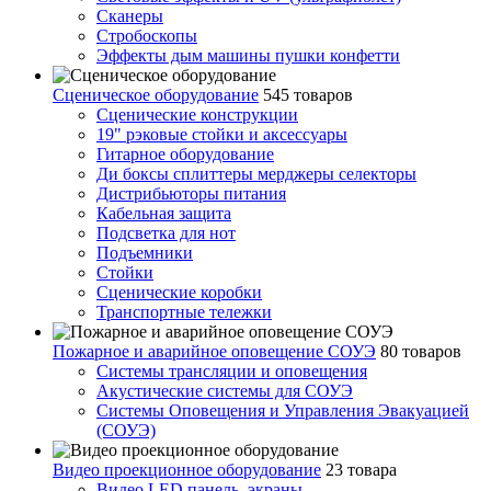
Сканеры
Стробоскопы
Эффекты дым машины пушки конфетти
Сценическое оборудование
545 товаров
Сценические конструкции
19" рэковые стойки и аксесcуары
Гитарное оборудование
Ди боксы сплиттеры мерджеры селекторы
Дистрибьюторы питания
Кабельная защита
Подсветка для нот
Подъемники
Стойки
Сценические коробки
Транспортные тележки
Пожарное и аварийное оповещение СОУЭ
80 товаров
Cистемы трансляции и оповещения
Акустические системы для СОУЭ
Системы Оповещения и Управления Эвакуацией
(СОУЭ)
Видео проекционное оборудование
23 товара
Видео LED панель, экраны