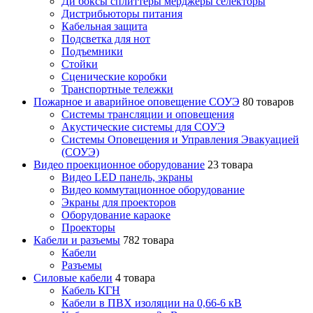
Ди боксы сплиттеры мерджеры селекторы
Дистрибьюторы питания
Кабельная защита
Подсветка для нот
Подъемники
Стойки
Сценические коробки
Транспортные тележки
Пожарное и аварийное оповещение СОУЭ
80 товаров
Cистемы трансляции и оповещения
Акустические системы для СОУЭ
Системы Оповещения и Управления Эвакуацией
(СОУЭ)
Видео проекционное оборудование
23 товара
Видео LED панель, экраны
Видео коммутационное оборудование
Экраны для проекторов
Оборудование караоке
Проекторы
Кабели и разъемы
782 товара
Кабели
Разъемы
Силовые кабели
4 товара
Кабель КГН
Кабели в ПВХ изоляции на 0,66-6 кВ