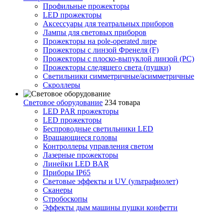
Профильные прожекторы
LED прожекторы
Аксессуары для театральных приборов
Лампы для световых приборов
Прожекторы на pole-operated лире
Прожекторы с линзой Френеля (F)
Прожекторы с плоско-выпуклой линзой (PC)
Прожекторы следящего света (пушки)
Светильники симметричные/асимметричные
Скроллеры
Световое оборудование
234 товара
LED PAR прожекторы
LED прожекторы
Беспроводные светильники LED
Вращающиеся головы
Контроллеры управления светом
Лазерные прожекторы
Линейки LED BAR
Приборы IP65
Световые эффекты и UV (ультрафиолет)
Сканеры
Стробоскопы
Эффекты дым машины пушки конфетти