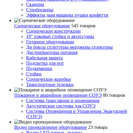
Сканеры
Стробоскопы
Эффекты дым машины пушки конфетти
Сценическое оборудование
545 товаров
Сценические конструкции
19" рэковые стойки и аксесcуары
Гитарное оборудование
Ди боксы сплиттеры мерджеры селекторы
Дистрибьюторы питания
Кабельная защита
Подсветка для нот
Подъемники
Стойки
Сценические коробки
Транспортные тележки
Пожарное и аварийное оповещение СОУЭ
80 товаров
Cистемы трансляции и оповещения
Акустические системы для СОУЭ
Системы Оповещения и Управления Эвакуацией
(СОУЭ)
Видео проекционное оборудование
23 товара
Видео LED панель, экраны