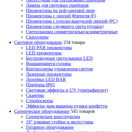
Лампы для световых приборов
Прожекторы на pole-operated лире
Прожекторы с линзой Френеля (F)
Прожекторы с плоско-выпуклой линзой (PC)
Прожекторы следящего света (пушки)
Светильники симметричные/асимметричные
Скроллеры
Световое оборудование
234 товара
LED PAR прожекторы
LED прожекторы
Беспроводные светильники LED
Вращающиеся головы
Контроллеры управления светом
Лазерные прожекторы
Линейки LED BAR
Приборы IP65
Световые эффекты и UV (ультрафиолет)
Сканеры
Стробоскопы
Эффекты дым машины пушки конфетти
Сценическое оборудование
545 товаров
Сценические конструкции
19" рэковые стойки и аксесcуары
Гитарное оборудование