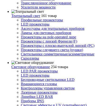
Трансляционное оборудование
Усилители мощности
Театральный свет
161 товар
Профильные прожекторы
LED прожекторы
Аксессуары для театральных приборов
Лампы для световых приборов
Прожекторы на pole-operated лире
Прожекторы с линзой Френеля (F)
Прожекторы с плоско-выпуклой линзой (PC)
Прожекторы следящего света (пушки)
Светильники симметричные/асимметричные
Скроллеры
Световое оборудование
234 товара
LED PAR прожекторы
LED прожекторы
Беспроводные светильники LED
Вращающиеся головы
Контроллеры управления светом
Лазерные прожекторы
Линейки LED BAR
Приборы IP65
Световые эффекты и UV (ультрафиолет)