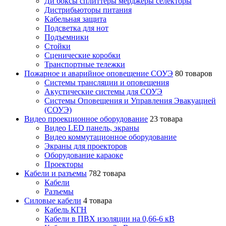
Ди боксы сплиттеры мерджеры селекторы
Дистрибьюторы питания
Кабельная защита
Подсветка для нот
Подъемники
Стойки
Сценические коробки
Транспортные тележки
Пожарное и аварийное оповещение СОУЭ
80 товаров
Cистемы трансляции и оповещения
Акустические системы для СОУЭ
Системы Оповещения и Управления Эвакуацией
(СОУЭ)
Видео проекционное оборудование
23 товара
Видео LED панель, экраны
Видео коммутационное оборудование
Экраны для проекторов
Оборудование караоке
Проекторы
Кабели и разъемы
782 товара
Кабели
Разъемы
Силовые кабели
4 товара
Кабель КГН
Кабели в ПВХ изоляции на 0,66-6 кВ