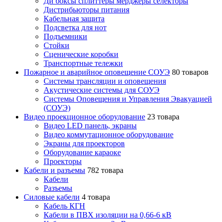
Ди боксы сплиттеры мерджеры селекторы
Дистрибьюторы питания
Кабельная защита
Подсветка для нот
Подъемники
Стойки
Сценические коробки
Транспортные тележки
Пожарное и аварийное оповещение СОУЭ
80 товаров
Cистемы трансляции и оповещения
Акустические системы для СОУЭ
Системы Оповещения и Управления Эвакуацией
(СОУЭ)
Видео проекционное оборудование
23 товара
Видео LED панель, экраны
Видео коммутационное оборудование
Экраны для проекторов
Оборудование караоке
Проекторы
Кабели и разъемы
782 товара
Кабели
Разъемы
Силовые кабели
4 товара
Кабель КГН
Кабели в ПВХ изоляции на 0,66-6 кВ