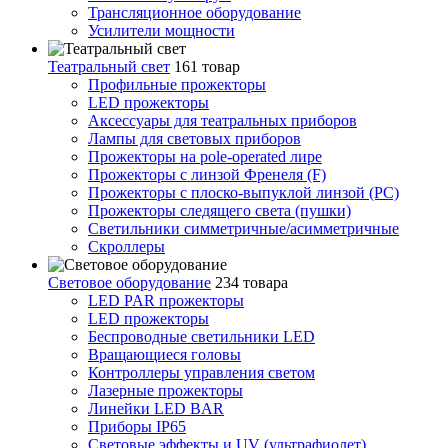
Трансляционное оборудование
Усилители мощности
Театральный свет
161 товар
Профильные прожекторы
LED прожекторы
Аксессуары для театральных приборов
Лампы для световых приборов
Прожекторы на pole-operated лире
Прожекторы с линзой Френеля (F)
Прожекторы с плоско-выпуклой линзой (PC)
Прожекторы следящего света (пушки)
Светильники симметричные/асимметричные
Скроллеры
Световое оборудование
234 товара
LED PAR прожекторы
LED прожекторы
Беспроводные светильники LED
Вращающиеся головы
Контроллеры управления светом
Лазерные прожекторы
Линейки LED BAR
Приборы IP65
Световые эффекты и UV (ультрафиолет)