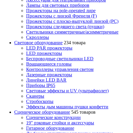
Лампы для световых приборов
Прожекторы на pole-operated лире
Прожекторы с линзой Френеля (F)
Прожекторы с плоско-выпуклой линзой (PC)
Прожекторы следящего света (пушки)
Светильники симметричные/асимметричные
Скроллеры
Световое оборудование
234 товара
LED PAR прожекторы
LED прожекторы
Беспроводные светильники LED
Вращающиеся головы
Контроллеры управления светом
Лазерные прожекторы
Линейки LED BAR
Приборы IP65
Световые эффекты и UV (ультрафиолет)
Сканеры
Стробоскопы
Эффекты дым машины пушки конфетти
Сценическое оборудование
545 товаров
Сценические конструкции
19" рэковые стойки и аксесcуары
Гитарное оборудование