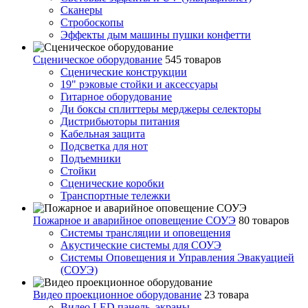
Сканеры
Стробоскопы
Эффекты дым машины пушки конфетти
Сценическое оборудование
545 товаров
Сценические конструкции
19" рэковые стойки и аксесcуары
Гитарное оборудование
Ди боксы сплиттеры мерджеры селекторы
Дистрибьюторы питания
Кабельная защита
Подсветка для нот
Подъемники
Стойки
Сценические коробки
Транспортные тележки
Пожарное и аварийное оповещение СОУЭ
80 товаров
Cистемы трансляции и оповещения
Акустические системы для СОУЭ
Системы Оповещения и Управления Эвакуацией
(СОУЭ)
Видео проекционное оборудование
23 товара
Видео LED панель, экраны