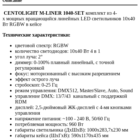
Описание
CENTOLIGHT M-LINER 1040-SET
комплект из 4-
х мощных вращающийся линейных LED светильников 10х40
Вт RGBW в кейсе
Технические характеристики:
цветовой спектр: RGBW
количество светодиодов: 10х40 Вт 4 в 1
угол луча: 2°
диммер: 0-100% плавный линейный, с точной
регулировкой
фокус: моторизованный с высоким разрешением
эффект острого луча
стробоскоп: 0-25 Гц
режим управления: DMX512, Master/Slave, Auto, Sound
управление DMX: 13/7/43 канальный с поддержкой
RDM
дисплей: 2,5-дюймовый ЖК-дисплей с 4-мя кнопками
управления
напряжение питания: ~100 - 240 В, 50/60 Гц
потребляемая мощность: 960 Вт
габариты светильника (ДхШхВ): 1000х283,7х230 мм
габариты кейса (ШхГхВ): 590х1170х435 мм