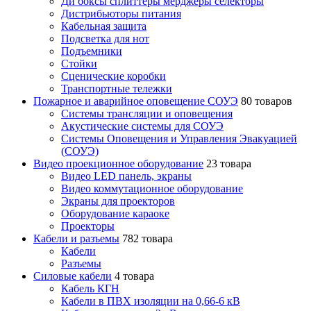
Ди боксы сплиттеры мерджеры селекторы
Дистрибьюторы питания
Кабельная защита
Подсветка для нот
Подъемники
Стойки
Сценические коробки
Транспортные тележки
Пожарное и аварийное оповещение СОУЭ
80 товаров
Cистемы трансляции и оповещения
Акустические системы для СОУЭ
Системы Оповещения и Управления Эвакуацией
(СОУЭ)
Видео проекционное оборудование
23 товара
Видео LED панель, экраны
Видео коммутационное оборудование
Экраны для проекторов
Оборудование караоке
Проекторы
Кабели и разъемы
782 товара
Кабели
Разъемы
Силовые кабели
4 товара
Кабель КГН
Кабели в ПВХ изоляции на 0,66-6 кВ