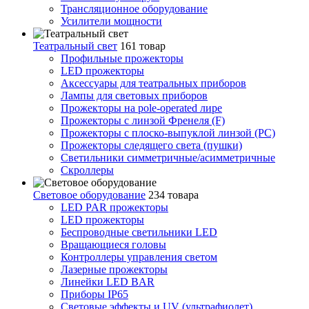
Трансляционное оборудование
Усилители мощности
Театральный свет
161 товар
Профильные прожекторы
LED прожекторы
Аксессуары для театральных приборов
Лампы для световых приборов
Прожекторы на pole-operated лире
Прожекторы с линзой Френеля (F)
Прожекторы с плоско-выпуклой линзой (PC)
Прожекторы следящего света (пушки)
Светильники симметричные/асимметричные
Скроллеры
Световое оборудование
234 товара
LED PAR прожекторы
LED прожекторы
Беспроводные светильники LED
Вращающиеся головы
Контроллеры управления светом
Лазерные прожекторы
Линейки LED BAR
Приборы IP65
Световые эффекты и UV (ультрафиолет)