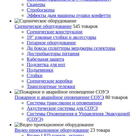
Сканеры
Стробоскопы
Эффекты дым машины пушки конфетти
Сценическое оборудование
545 товаров
Сценические конструкции
19" рэковые стойки и аксесcуары
Гитарное оборудование
Ди боксы сплиттеры мерджеры селекторы
Дистрибьюторы питания
Кабельная защита
Подсветка для нот
Подъемники
Стойки
Сценические коробки
Транспортные тележки
Пожарное и аварийное оповещение СОУЭ
80 товаров
Cистемы трансляции и оповещения
Акустические системы для СОУЭ
Системы Оповещения и Управления Эвакуацией
(СОУЭ)
Видео проекционное оборудование
23 товара
Видео LED панель, экраны