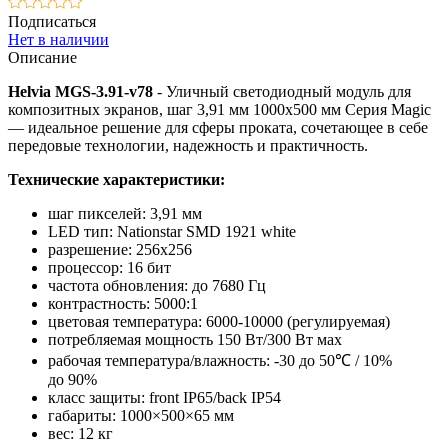
Подписаться
Нет в наличии
Описание
Helvia MGS-3.91-v78
- Уличный светодиодный модуль для
композитных экранов, шаг 3,91 мм 1000x500 мм Серия Magic
— идеальное решение для сферы проката, сочетающее в себе
передовые технологии, надежность и практичность.
Технические характеристики:
шаг пикселей: 3,91 мм
LED тип: Nationstar SMD 1921 white
разрешение: 256х256
процессор: 16 бит
частота обновления: до 7680 Гц
контрастность: 5000:1
цветовая температура: 6000-10000 (регулируемая)
потребляемая мощность 150 Вт/300 Вт мах
рабочая температура/влажность: -30 до 50℃ / 10%
до 90%
класс защиты: front IP65/back IP54
габариты: 1000×500×65 мм
вес: 12 кг