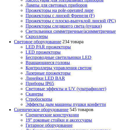
Лампы для световых приборов
Прожекторы на pole-operated лире
Прожекторы с линзой Френеля (F)
Прожекторы с плоско-выпуклой линзой (PC)
Прожекторы следящего света (пушки)
Светильники симметричные/асимметричные
Скроллеры
Световое оборудование
234 товара
LED PAR прожекторы
LED прожекторы
Беспроводные светильники LED
Вращающиеся головы
Контроллеры управления светом
Лазерные прожекторы
Линейки LED BAR
Приборы IP65
Световые эффекты и UV (ультрафиолет)
Сканеры
Стробоскопы
Эффекты дым машины пушки конфетти
Сценическое оборудование
545 товаров
Сценические конструкции
19" рэковые стойки и аксесcуары
Гитарное оборудование