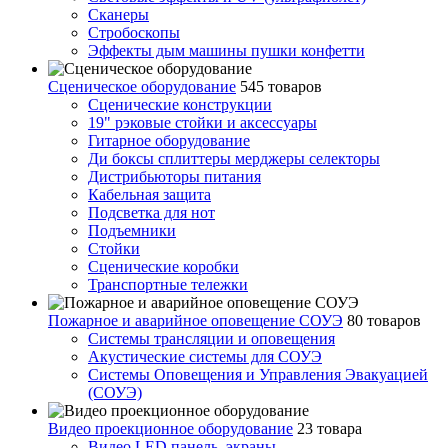
Сканеры
Стробоскопы
Эффекты дым машины пушки конфетти
Сценическое оборудование
545 товаров
Сценические конструкции
19" рэковые стойки и аксесcуары
Гитарное оборудование
Ди боксы сплиттеры мерджеры селекторы
Дистрибьюторы питания
Кабельная защита
Подсветка для нот
Подъемники
Стойки
Сценические коробки
Транспортные тележки
Пожарное и аварийное оповещение СОУЭ
80 товаров
Cистемы трансляции и оповещения
Акустические системы для СОУЭ
Системы Оповещения и Управления Эвакуацией
(СОУЭ)
Видео проекционное оборудование
23 товара
Видео LED панель, экраны