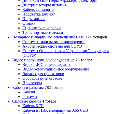
Ди боксы сплиттеры мерджеры селекторы
Дистрибьюторы питания
Кабельная защита
Подсветка для нот
Подъемники
Стойки
Сценические коробки
Транспортные тележки
Пожарное и аварийное оповещение СОУЭ
80 товаров
Cистемы трансляции и оповещения
Акустические системы для СОУЭ
Системы Оповещения и Управления Эвакуацией
(СОУЭ)
Видео проекционное оборудование
23 товара
Видео LED панель, экраны
Видео коммутационное оборудование
Экраны для проекторов
Оборудование караоке
Проекторы
Кабели и разъемы
782 товара
Кабели
Разъемы
Силовые кабели
4 товара
Кабель КГН
Кабели в ПВХ изоляции на 0,66-6 кВ