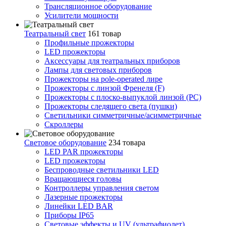
Трансляционное оборудование
Усилители мощности
Театральный свет
161 товар
Профильные прожекторы
LED прожекторы
Аксессуары для театральных приборов
Лампы для световых приборов
Прожекторы на pole-operated лире
Прожекторы с линзой Френеля (F)
Прожекторы с плоско-выпуклой линзой (PC)
Прожекторы следящего света (пушки)
Светильники симметричные/асимметричные
Скроллеры
Световое оборудование
234 товара
LED PAR прожекторы
LED прожекторы
Беспроводные светильники LED
Вращающиеся головы
Контроллеры управления светом
Лазерные прожекторы
Линейки LED BAR
Приборы IP65
Световые эффекты и UV (ультрафиолет)