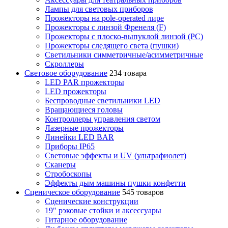
Лампы для световых приборов
Прожекторы на pole-operated лире
Прожекторы с линзой Френеля (F)
Прожекторы с плоско-выпуклой линзой (PC)
Прожекторы следящего света (пушки)
Светильники симметричные/асимметричные
Скроллеры
Световое оборудование
234 товара
LED PAR прожекторы
LED прожекторы
Беспроводные светильники LED
Вращающиеся головы
Контроллеры управления светом
Лазерные прожекторы
Линейки LED BAR
Приборы IP65
Световые эффекты и UV (ультрафиолет)
Сканеры
Стробоскопы
Эффекты дым машины пушки конфетти
Сценическое оборудование
545 товаров
Сценические конструкции
19" рэковые стойки и аксесcуары
Гитарное оборудование