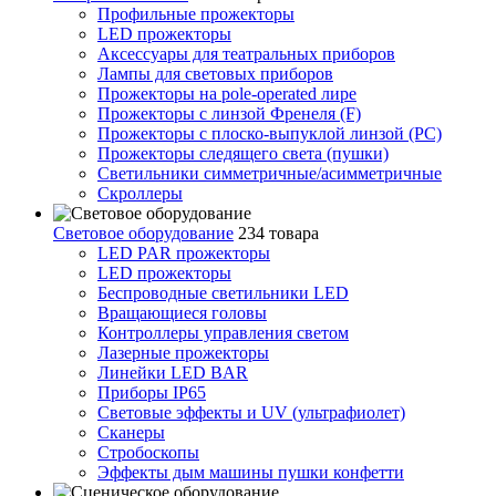
Профильные прожекторы
LED прожекторы
Аксессуары для театральных приборов
Лампы для световых приборов
Прожекторы на pole-operated лире
Прожекторы с линзой Френеля (F)
Прожекторы с плоско-выпуклой линзой (PC)
Прожекторы следящего света (пушки)
Светильники симметричные/асимметричные
Скроллеры
Световое оборудование
234 товара
LED PAR прожекторы
LED прожекторы
Беспроводные светильники LED
Вращающиеся головы
Контроллеры управления светом
Лазерные прожекторы
Линейки LED BAR
Приборы IP65
Световые эффекты и UV (ультрафиолет)
Сканеры
Стробоскопы
Эффекты дым машины пушки конфетти