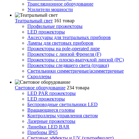
Трансляционное оборудование
Усилители мощности
Театральный свет
161 товар
Профильные прожекторы
LED прожекторы
Аксессуары для театральных приборов
Лампы для световых приборов
Прожекторы на pole-operated лире
Прожекторы с линзой Френеля (F)
Прожекторы с плоско-выпуклой линзой (PC)
Прожекторы следящего света (пушки)
Светильники симметричные/асимметричные
Скроллеры
Световое оборудование
234 товара
LED PAR прожекторы
LED прожекторы
Беспроводные светильники LED
Вращающиеся головы
Контроллеры управления светом
Лазерные прожекторы
Линейки LED BAR
Приборы IP65
Световые эффекты и UV (ультрафиолет)