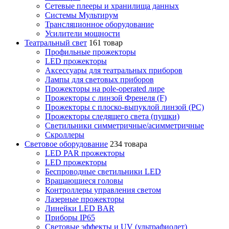
Сетевые плееры и хранилища данных
Системы Мультирум
Трансляционное оборудование
Усилители мощности
Театральный свет
161 товар
Профильные прожекторы
LED прожекторы
Аксессуары для театральных приборов
Лампы для световых приборов
Прожекторы на pole-operated лире
Прожекторы с линзой Френеля (F)
Прожекторы с плоско-выпуклой линзой (PC)
Прожекторы следящего света (пушки)
Светильники симметричные/асимметричные
Скроллеры
Световое оборудование
234 товара
LED PAR прожекторы
LED прожекторы
Беспроводные светильники LED
Вращающиеся головы
Контроллеры управления светом
Лазерные прожекторы
Линейки LED BAR
Приборы IP65
Световые эффекты и UV (ультрафиолет)