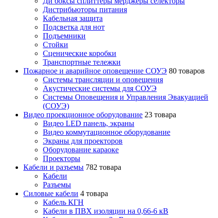
Ди боксы сплиттеры мерджеры селекторы
Дистрибьюторы питания
Кабельная защита
Подсветка для нот
Подъемники
Стойки
Сценические коробки
Транспортные тележки
Пожарное и аварийное оповещение СОУЭ
80 товаров
Cистемы трансляции и оповещения
Акустические системы для СОУЭ
Системы Оповещения и Управления Эвакуацией
(СОУЭ)
Видео проекционное оборудование
23 товара
Видео LED панель, экраны
Видео коммутационное оборудование
Экраны для проекторов
Оборудование караоке
Проекторы
Кабели и разъемы
782 товара
Кабели
Разъемы
Силовые кабели
4 товара
Кабель КГН
Кабели в ПВХ изоляции на 0,66-6 кВ