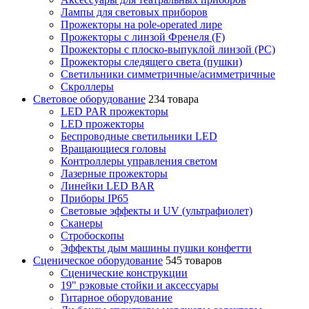
Лампы для световых приборов
Прожекторы на pole-operated лире
Прожекторы с линзой Френеля (F)
Прожекторы с плоско-выпуклой линзой (PC)
Прожекторы следящего света (пушки)
Светильники симметричные/асимметричные
Скроллеры
Световое оборудование
234 товара
LED PAR прожекторы
LED прожекторы
Беспроводные светильники LED
Вращающиеся головы
Контроллеры управления светом
Лазерные прожекторы
Линейки LED BAR
Приборы IP65
Световые эффекты и UV (ультрафиолет)
Сканеры
Стробоскопы
Эффекты дым машины пушки конфетти
Сценическое оборудование
545 товаров
Сценические конструкции
19" рэковые стойки и аксесcуары
Гитарное оборудование