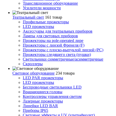
Трансляционное оборудование
Усилители мощности
Театральный свет
161 товар
Профильные прожекторы
LED прожекторы
Аксессуары для театральных приборов
Лампы для световых приборов
Прожекторы на pole-operated лире
Прожекторы с линзой Френеля (F)
Прожекторы с плоско-выпуклой линзой (PC)
Прожекторы следящего света (пушки)
Светильники симметричные/асимметричные
Скроллеры
Световое оборудование
234 товара
LED PAR прожекторы
LED прожекторы
Беспроводные светильники LED
Вращающиеся головы
Контроллеры управления светом
Лазерные прожекторы
Линейки LED BAR
Приборы IP65
Световые эффекты и UV (ультрафиолет)