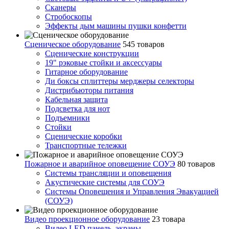
Сканеры
Стробоскопы
Эффекты дым машины пушки конфетти
Сценическое оборудование
545 товаров
Сценические конструкции
19" рэковые стойки и аксесcуары
Гитарное оборудование
Ди боксы сплиттеры мерджеры селекторы
Дистрибьюторы питания
Кабельная защита
Подсветка для нот
Подъемники
Стойки
Сценические коробки
Транспортные тележки
Пожарное и аварийное оповещение СОУЭ
80 товаров
Cистемы трансляции и оповещения
Акустические системы для СОУЭ
Системы Оповещения и Управления Эвакуацией
(СОУЭ)
Видео проекционное оборудование
23 товара
Видео LED панель, экраны