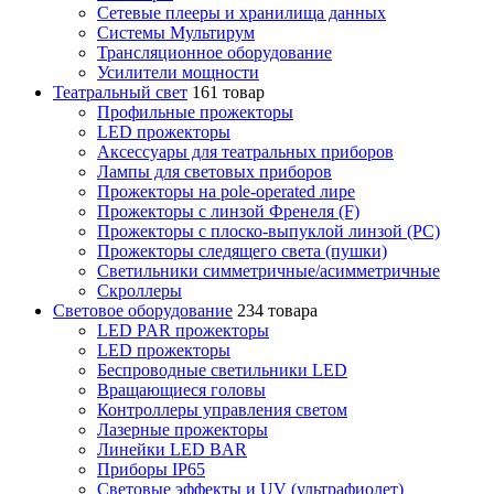
Сетевые плееры и хранилища данных
Системы Мультирум
Трансляционное оборудование
Усилители мощности
Театральный свет
161 товар
Профильные прожекторы
LED прожекторы
Аксессуары для театральных приборов
Лампы для световых приборов
Прожекторы на pole-operated лире
Прожекторы с линзой Френеля (F)
Прожекторы с плоско-выпуклой линзой (PC)
Прожекторы следящего света (пушки)
Светильники симметричные/асимметричные
Скроллеры
Световое оборудование
234 товара
LED PAR прожекторы
LED прожекторы
Беспроводные светильники LED
Вращающиеся головы
Контроллеры управления светом
Лазерные прожекторы
Линейки LED BAR
Приборы IP65
Световые эффекты и UV (ультрафиолет)