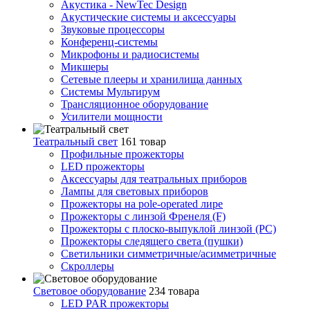
Акустика - NewTec Design
Акустические системы и аксессуары
Звуковые процессоры
Конференц-системы
Микрофоны и радиосистемы
Микшеры
Сетевые плееры и хранилища данных
Системы Мультирум
Трансляционное оборудование
Усилители мощности
Театральный свет
161 товар
Профильные прожекторы
LED прожекторы
Аксессуары для театральных приборов
Лампы для световых приборов
Прожекторы на pole-operated лире
Прожекторы с линзой Френеля (F)
Прожекторы с плоско-выпуклой линзой (PC)
Прожекторы следящего света (пушки)
Светильники симметричные/асимметричные
Скроллеры
Световое оборудование
234 товара
LED PAR прожекторы