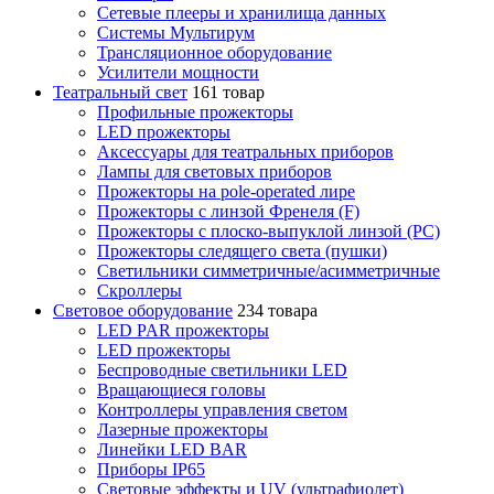
Сетевые плееры и хранилища данных
Системы Мультирум
Трансляционное оборудование
Усилители мощности
Театральный свет
161 товар
Профильные прожекторы
LED прожекторы
Аксессуары для театральных приборов
Лампы для световых приборов
Прожекторы на pole-operated лире
Прожекторы с линзой Френеля (F)
Прожекторы с плоско-выпуклой линзой (PC)
Прожекторы следящего света (пушки)
Светильники симметричные/асимметричные
Скроллеры
Световое оборудование
234 товара
LED PAR прожекторы
LED прожекторы
Беспроводные светильники LED
Вращающиеся головы
Контроллеры управления светом
Лазерные прожекторы
Линейки LED BAR
Приборы IP65
Световые эффекты и UV (ультрафиолет)