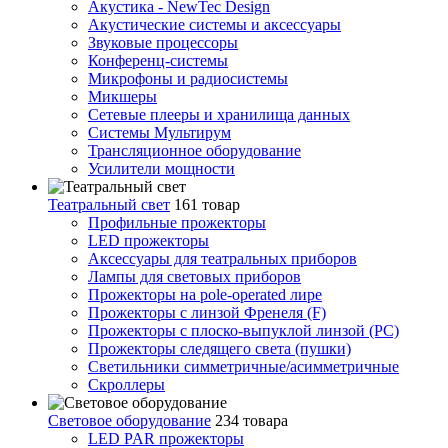
Акустика - NewTec Design
Акустические системы и аксессуары
Звуковые процессоры
Конференц-системы
Микрофоны и радиосистемы
Микшеры
Сетевые плееры и хранилища данных
Системы Мультирум
Трансляционное оборудование
Усилители мощности
Театральный свет
161 товар
Профильные прожекторы
LED прожекторы
Аксессуары для театральных приборов
Лампы для световых приборов
Прожекторы на pole-operated лире
Прожекторы с линзой Френеля (F)
Прожекторы с плоско-выпуклой линзой (PC)
Прожекторы следящего света (пушки)
Светильники симметричные/асимметричные
Скроллеры
Световое оборудование
234 товара
LED PAR прожекторы