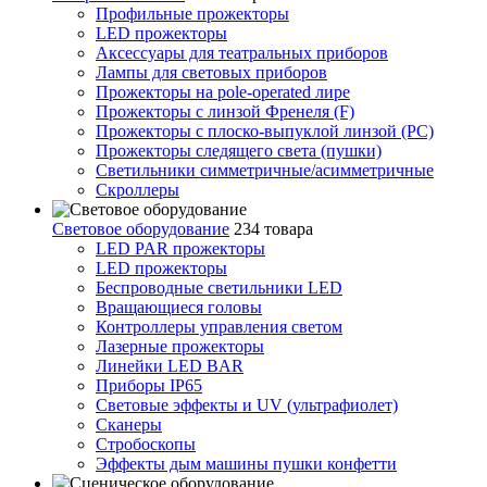
Профильные прожекторы
LED прожекторы
Аксессуары для театральных приборов
Лампы для световых приборов
Прожекторы на pole-operated лире
Прожекторы с линзой Френеля (F)
Прожекторы с плоско-выпуклой линзой (PC)
Прожекторы следящего света (пушки)
Светильники симметричные/асимметричные
Скроллеры
Световое оборудование
234 товара
LED PAR прожекторы
LED прожекторы
Беспроводные светильники LED
Вращающиеся головы
Контроллеры управления светом
Лазерные прожекторы
Линейки LED BAR
Приборы IP65
Световые эффекты и UV (ультрафиолет)
Сканеры
Стробоскопы
Эффекты дым машины пушки конфетти